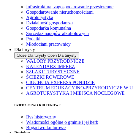
Infrastruktura, zagospodarowanie przestrzenne
Gospodarowanie nieruchomościami
Agroturystyka
Działalność gospodarcza
Gospodarka komunalna
Sprzedaż napojów alkoholowych
Podatki
Młodociani pracownicy
Dla turysty
Close Dla turysty
Open Dla turysty
WALORY PRZYRODNICZE
KALENDARZ IMPREZ
SZLAKI TURYSTYCZNE
ŚCIEŻKI ROWEROWE
CIUCHCIA EXPRESS PONIDZIE
CENTRUM EDUKACYJNO-PRZYRODNICZE W U
AGROTURYSTYKA I MIEJSCA NOCLEGOWE
DZIEDZICTWO KULTUROWE
Rys historyczny
Wiadomości ogólne o gminie i jej herb
Bogactwo kulturowe
Projekty