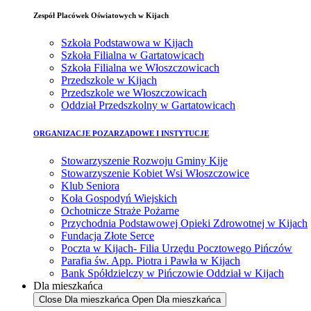
Zespół Placówek Oświatowych w Kijach
Szkoła Podstawowa w Kijach
Szkoła Filialna w Gartatowicach
Szkoła Filialna we Włoszczowicach
Przedszkole w Kijach
Przedszkole we Włoszczowicach
Oddział Przedszkolny w Gartatowicach
ORGANIZACJE POZARZĄDOWE I INSTYTUCJE
Stowarzyszenie Rozwoju Gminy Kije
Stowarzyszenie Kobiet Wsi Włoszczowice
Klub Seniora
Koła Gospodyń Wiejskich
Ochotnicze Straże Pożarne
Przychodnia Podstawowej Opieki Zdrowotnej w Kijach
Fundacja Złote Serce
Poczta w Kijach- Filia Urzędu Pocztowego Pińczów
Parafia św. App. Piotra i Pawła w Kijach
Bank Spółdzielczy w Pińczowie Oddział w Kijach
Dla mieszkańca
Close Dla mieszkańca
Open Dla mieszkańca