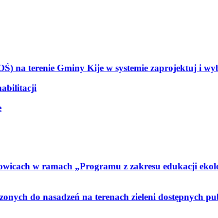
) na terenie Gminy Kije w systemie zaprojektuj i w
bilitacji
e
zowicach w ramach „Programu z zakresu edukacji ekol
nych do nasadzeń na terenach zieleni dostępnych pu