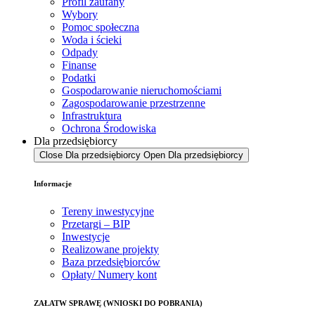
Profil zaufany
Wybory
Pomoc społeczna
Woda i ścieki
Odpady
Finanse
Podatki
Gospodarowanie nieruchomościami
Zagospodarowanie przestrzenne
Infrastruktura
Ochrona Środowiska
Dla przedsiębiorcy
Close Dla przedsiębiorcy
Open Dla przedsiębiorcy
Informacje
Tereny inwestycyjne
Przetargi – BIP
Inwestycje
Realizowane projekty
Baza przedsiębiorców
Opłaty/ Numery kont
ZAŁATW SPRAWĘ (WNIOSKI DO POBRANIA)