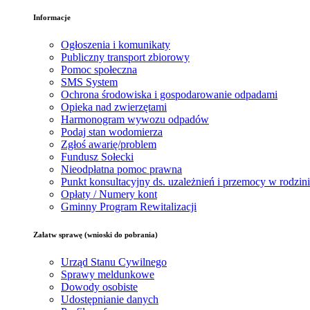
Informacje
Ogłoszenia i komunikaty
Publiczny transport zbiorowy
Pomoc społeczna
SMS System
Ochrona środowiska i gospodarowanie odpadami
Opieka nad zwierzętami
Harmonogram wywozu odpadów
Podaj stan wodomierza
Zgłoś awarię/problem
Fundusz Sołecki
Nieodpłatna pomoc prawna
Punkt konsultacyjny ds. uzależnień i przemocy w rodzin
Opłaty / Numery kont
Gminny Program Rewitalizacji
Załatw sprawę (wnioski do pobrania)
Urząd Stanu Cywilnego
Sprawy meldunkowe
Dowody osobiste
Udostępnianie danych