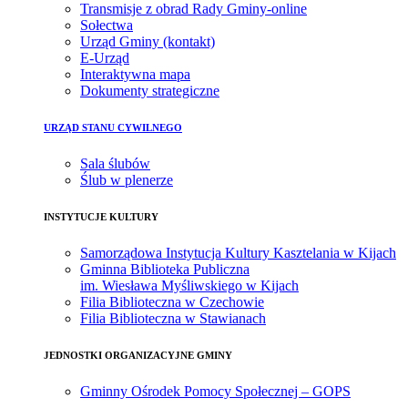
Transmisje z obrad Rady Gminy-online
Sołectwa
Urząd Gminy (kontakt)
E-Urząd
Interaktywna mapa
Dokumenty strategiczne
URZĄD STANU CYWILNEGO
Sala ślubów
Ślub w plenerze
INSTYTUCJE KULTURY
Samorządowa Instytucja Kultury Kasztelania w Kijach
Gminna Biblioteka Publiczna
im. Wiesława Myśliwskiego w Kijach
Filia Biblioteczna w Czechowie
Filia Biblioteczna w Stawianach
JEDNOSTKI ORGANIZACYJNE GMINY
Gminny Ośrodek Pomocy Społecznej – GOPS