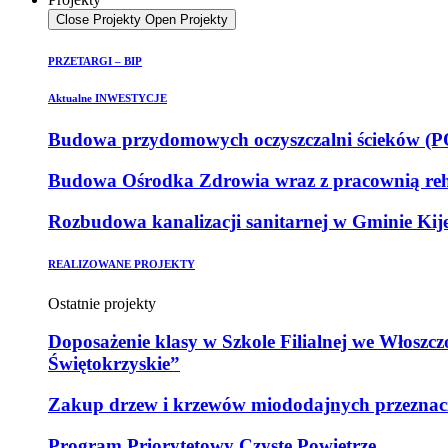
Close Projekty
Open Projekty
PRZETARGI – BIP
Aktualne INWESTYCJE
Budowa przydomowych oczyszczalni ścieków (POŚ
Budowa Ośrodka Zdrowia wraz z pracownią reha
Rozbudowa kanalizacji sanitarnej w Gminie Kij
REALIZOWANE PROJEKTY
Ostatnie projekty
Doposażenie klasy w Szkole Filialnej we Włoszc
Świętokrzyskie”
Zakup drzew i krzewów miododajnych przeznaczo
Program Priorytetowy Czyste Powietrze