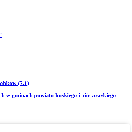
”
Sobków (7.1)
ych w gminach powiatu buskiego i pińczowskiego