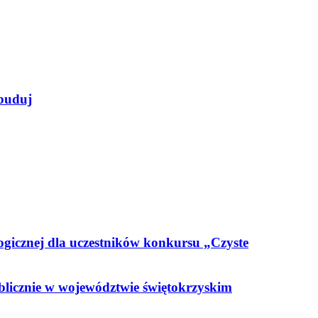
ybuduj
ogicznej dla uczestników konkursu „Czyste
blicznie w województwie świętokrzyskim