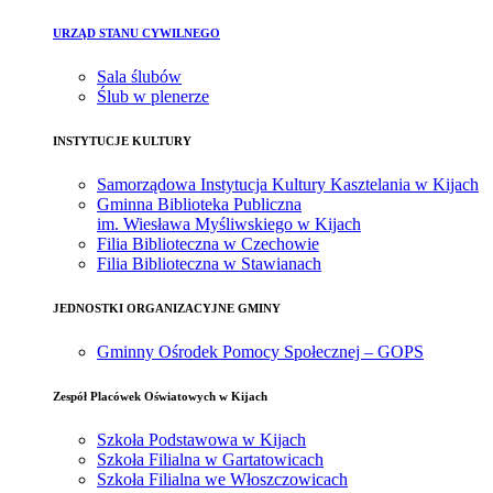
URZĄD STANU CYWILNEGO
Sala ślubów
Ślub w plenerze
INSTYTUCJE KULTURY
Samorządowa Instytucja Kultury Kasztelania w Kijach
Gminna Biblioteka Publiczna
im. Wiesława Myśliwskiego w Kijach
Filia Biblioteczna w Czechowie
Filia Biblioteczna w Stawianach
JEDNOSTKI ORGANIZACYJNE GMINY
Gminny Ośrodek Pomocy Społecznej – GOPS
Zespół Placówek Oświatowych w Kijach
Szkoła Podstawowa w Kijach
Szkoła Filialna w Gartatowicach
Szkoła Filialna we Włoszczowicach