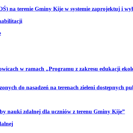
) na terenie Gminy Kije w systemie zaprojektuj i w
bilitacji
e
zowicach w ramach „Programu z zakresu edukacji ekol
nych do nasadzeń na terenach zieleni dostępnych pu
y nauki zdalnej dla uczniów z terenu Gminy Kije”
alnej