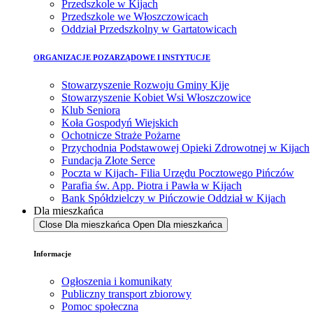
Przedszkole w Kijach
Przedszkole we Włoszczowicach
Oddział Przedszkolny w Gartatowicach
ORGANIZACJE POZARZĄDOWE I INSTYTUCJE
Stowarzyszenie Rozwoju Gminy Kije
Stowarzyszenie Kobiet Wsi Włoszczowice
Klub Seniora
Koła Gospodyń Wiejskich
Ochotnicze Straże Pożarne
Przychodnia Podstawowej Opieki Zdrowotnej w Kijach
Fundacja Złote Serce
Poczta w Kijach- Filia Urzędu Pocztowego Pińczów
Parafia św. App. Piotra i Pawła w Kijach
Bank Spółdzielczy w Pińczowie Oddział w Kijach
Dla mieszkańca
Close Dla mieszkańca
Open Dla mieszkańca
Informacje
Ogłoszenia i komunikaty
Publiczny transport zbiorowy
Pomoc społeczna