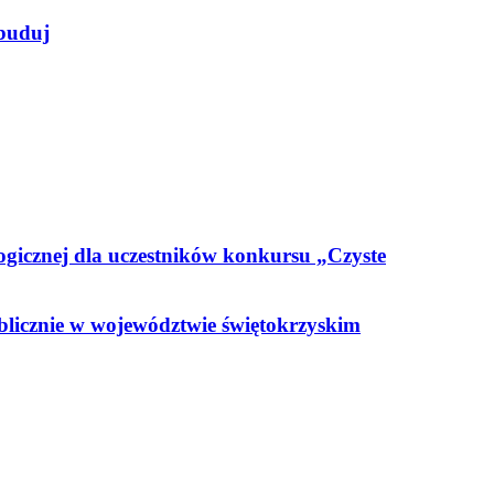
ybuduj
ogicznej dla uczestników konkursu „Czyste
blicznie w województwie świętokrzyskim