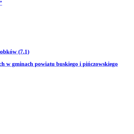
”
Sobków (7.1)
ych w gminach powiatu buskiego i pińczowskiego