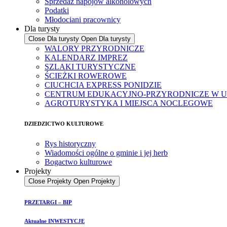
Sprzedaż napojów alkoholowych
Podatki
Młodociani pracownicy
Dla turysty
Close Dla turysty
Open Dla turysty
WALORY PRZYRODNICZE
KALENDARZ IMPREZ
SZLAKI TURYSTYCZNE
ŚCIEŻKI ROWEROWE
CIUCHCIA EXPRESS PONIDZIE
CENTRUM EDUKACYJNO-PRZYRODNICZE W U
AGROTURYSTYKA I MIEJSCA NOCLEGOWE
DZIEDZICTWO KULTUROWE
Rys historyczny
Wiadomości ogólne o gminie i jej herb
Bogactwo kulturowe
Projekty
Close Projekty
Open Projekty
PRZETARGI – BIP
Aktualne INWESTYCJE