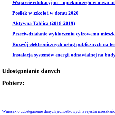
Wsparcie edukacyjno – opiekuńczego w nowo ut
Posiłek w szkole i w domu 2020
Aktywna Tablica (2018-2019)
Przeciwdziałanie wykluczeniu cyfrowemu mieszk
Rozwój elektronicznych usług publicznych na t
Instalacja systemów energii odnawialnej na bu
Udostępnianie danych
Pobierz:
Wniosek o udostępnienie danych jednostkowych z rejestru mieszkańc