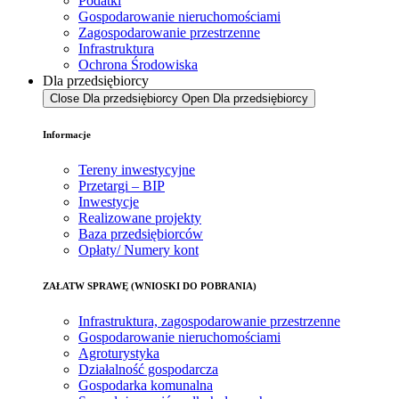
Podatki
Gospodarowanie nieruchomościami
Zagospodarowanie przestrzenne
Infrastruktura
Ochrona Środowiska
Dla przedsiębiorcy
Close Dla przedsiębiorcy
Open Dla przedsiębiorcy
Informacje
Tereny inwestycyjne
Przetargi – BIP
Inwestycje
Realizowane projekty
Baza przedsiębiorców
Opłaty/ Numery kont
ZAŁATW SPRAWĘ (WNIOSKI DO POBRANIA)
Infrastruktura, zagospodarowanie przestrzenne
Gospodarowanie nieruchomościami
Agroturystyka
Działalność gospodarcza
Gospodarka komunalna