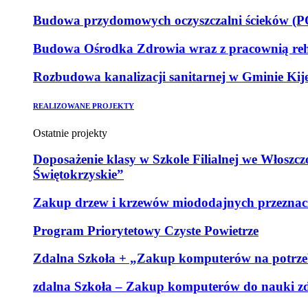
Budowa przydomowych oczyszczalni ścieków (POŚ
Budowa Ośrodka Zdrowia wraz z pracownią reha
Rozbudowa kanalizacji sanitarnej w Gminie Kij
REALIZOWANE PROJEKTY
Ostatnie projekty
Doposażenie klasy w Szkole Filialnej we Włoszc
Świętokrzyskie”
Zakup drzew i krzewów miododajnych przeznaczo
Program Priorytetowy Czyste Powietrze
Zdalna Szkoła + „Zakup komputerów na potrzeb
zdalna Szkoła – Zakup komputerów do nauki zd