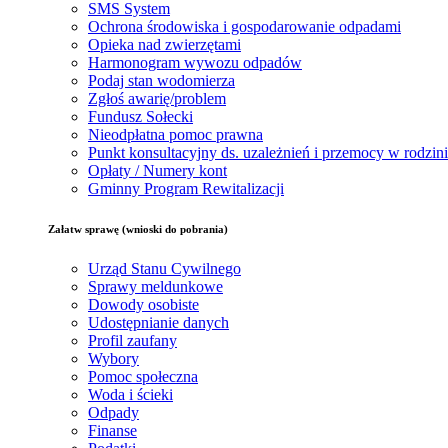
SMS System
Ochrona środowiska i gospodarowanie odpadami
Opieka nad zwierzętami
Harmonogram wywozu odpadów
Podaj stan wodomierza
Zgłoś awarię/problem
Fundusz Sołecki
Nieodpłatna pomoc prawna
Punkt konsultacyjny ds. uzależnień i przemocy w rodzin
Opłaty / Numery kont
Gminny Program Rewitalizacji
Załatw sprawę (wnioski do pobrania)
Urząd Stanu Cywilnego
Sprawy meldunkowe
Dowody osobiste
Udostępnianie danych
Profil zaufany
Wybory
Pomoc społeczna
Woda i ścieki
Odpady
Finanse