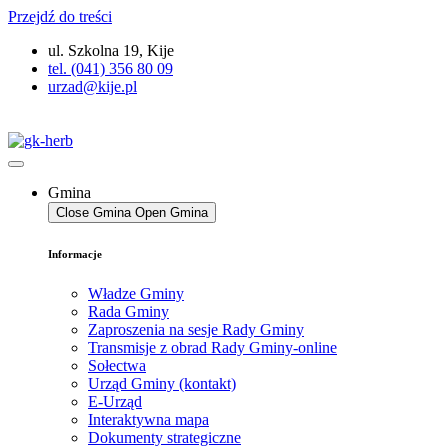
Przejdź do treści
ul. Szkolna 19, Kije
tel. (041) 356 80 09
urzad@kije.pl
Gmina
Close Gmina
Open Gmina
Informacje
Władze Gminy
Rada Gminy
Zaproszenia na sesje Rady Gminy
Transmisje z obrad Rady Gminy-online
Sołectwa
Urząd Gminy (kontakt)
E-Urząd
Interaktywna mapa
Dokumenty strategiczne