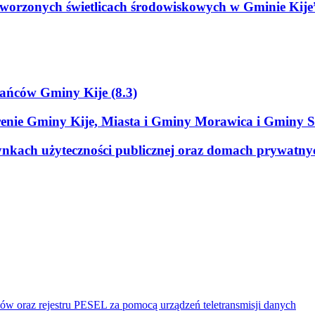
worzonych świetlicach środowiskowych w Gminie Kije
ańców Gminy Kije (8.3)
erenie Gminy Kije, Miasta i Gminy Morawica i Gminy 
dynkach użyteczności publicznej oraz domach prywatn
ów oraz rejestru PESEL za pomocą urządzeń teletransmisji danych