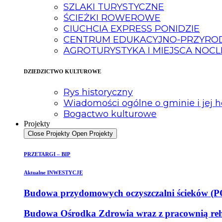
SZLAKI TURYSTYCZNE
ŚCIEŻKI ROWEROWE
CIUCHCIA EXPRESS PONIDZIE
CENTRUM EDUKACYJNO-PRZYRODN
AGROTURYSTYKA I MIEJSCA NOC
DZIEDZICTWO KULTUROWE
Rys historyczny
Wiadomości ogólne o gminie i jej h
Bogactwo kulturowe
Projekty
Close Projekty
Open Projekty
PRZETARGI – BIP
Aktualne INWESTYCJE
Budowa przydomowych oczyszczalni ścieków (POŚ
Budowa Ośrodka Zdrowia wraz z pracownią reha