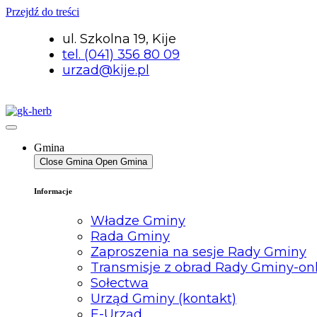
Przejdź do treści
ul. Szkolna 19, Kije
tel. (041) 356 80 09
urzad@kije.pl
Gmina
Close Gmina
Open Gmina
Informacje
Władze Gminy
Rada Gminy
Zaproszenia na sesje Rady Gminy
Transmisje z obrad Rady Gminy-on
Sołectwa
Urząd Gminy (kontakt)
E-Urząd