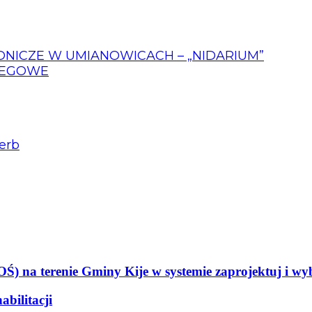
ICZE W UMIANOWICACH – „NIDARIUM”
LEGOWE
erb
) na terenie Gminy Kije w systemie zaprojektuj i w
bilitacji