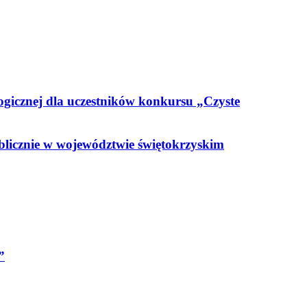
ogicznej dla uczestników konkursu „Czyste
blicznie w województwie świętokrzyskim
”