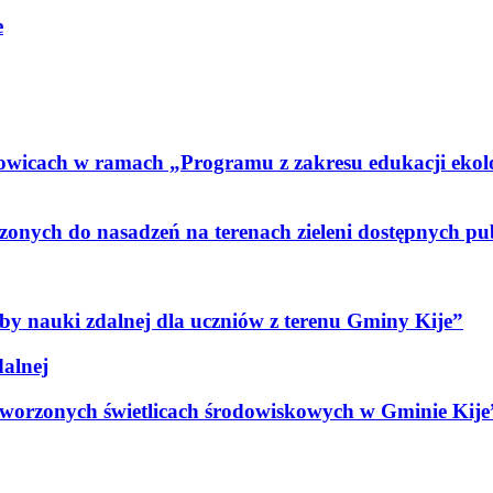
e
zowicach w ramach „Programu z zakresu edukacji ekol
nych do nasadzeń na terenach zieleni dostępnych pu
y nauki zdalnej dla uczniów z terenu Gminy Kije”
alnej
worzonych świetlicach środowiskowych w Gminie Kije