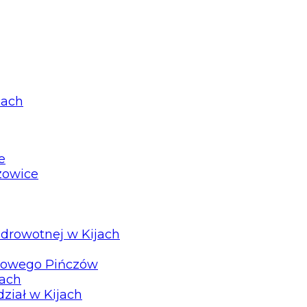
cach
e
zowice
drowotnej w Kijach
ztowego Pińczów
jach
ział w Kijach