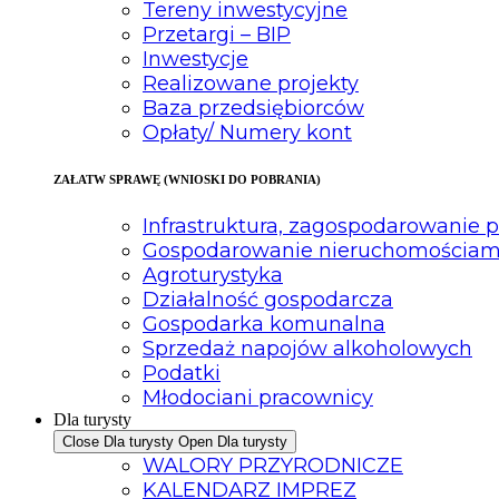
Tereny inwestycyjne
Przetargi – BIP
Inwestycje
Realizowane projekty
Baza przedsiębiorców
Opłaty/ Numery kont
ZAŁATW SPRAWĘ (WNIOSKI DO POBRANIA)
Infrastruktura, zagospodarowanie 
Gospodarowanie nieruchomościam
Agroturystyka
Działalność gospodarcza
Gospodarka komunalna
Sprzedaż napojów alkoholowych
Podatki
Młodociani pracownicy
Dla turysty
Close Dla turysty
Open Dla turysty
WALORY PRZYRODNICZE
KALENDARZ IMPREZ