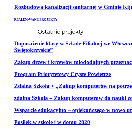
Rozbudowa kanalizacji sanitarnej w Gminie Kij
REALIZOWANE PROJEKTY
Ostatnie projekty
Doposażenie klasy w Szkole Filialnej we Włoszc
Świętokrzyskie”
Zakup drzew i krzewów miododajnych przeznaczo
Program Priorytetowy Czyste Powietrze
Zdalna Szkoła + „Zakup komputerów na potrzeb
zdalna Szkoła – Zakup komputerów do nauki zd
Wsparcie edukacyjno – opiekuńczego w nowo ut
Posiłek w szkole i w domu 2020