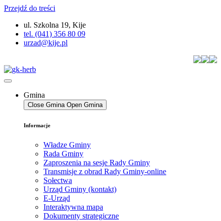
Przejdź do treści
ul. Szkolna 19, Kije
tel. (041) 356 80 09
urzad@kije.pl
Gmina
Close Gmina
Open Gmina
Informacje
Władze Gminy
Rada Gminy
Zaproszenia na sesje Rady Gminy
Transmisje z obrad Rady Gminy-online
Sołectwa
Urząd Gminy (kontakt)
E-Urząd
Interaktywna mapa
Dokumenty strategiczne