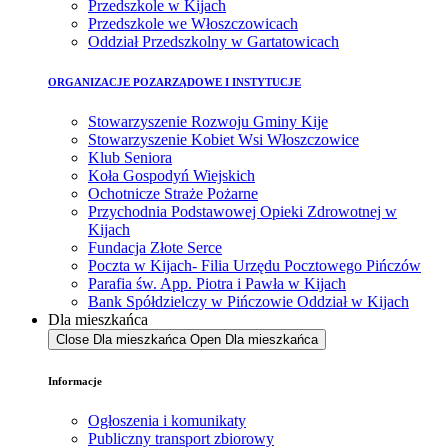
Przedszkole w Kijach
Przedszkole we Włoszczowicach
Oddział Przedszkolny w Gartatowicach
ORGANIZACJE POZARZĄDOWE I INSTYTUCJE
Stowarzyszenie Rozwoju Gminy Kije
Stowarzyszenie Kobiet Wsi Włoszczowice
Klub Seniora
Koła Gospodyń Wiejskich
Ochotnicze Straże Pożarne
Przychodnia Podstawowej Opieki Zdrowotnej w
Kijach
Fundacja Złote Serce
Poczta w Kijach- Filia Urzędu Pocztowego Pińczów
Parafia św. App. Piotra i Pawła w Kijach
Bank Spółdzielczy w Pińczowie Oddział w Kijach
Dla mieszkańca
Close Dla mieszkańca
Open Dla mieszkańca
Informacje
Ogłoszenia i komunikaty
Publiczny transport zbiorowy