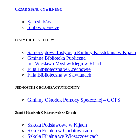
URZĄD STANU CYWILNEGO
Sala ślubów
Ślub w plenerze
INSTYTUCJE KULTURY
Samorządowa Instytucja Kultury Kasztelania w Kijach
Gminna Biblioteka Publiczna
im. Wiesława Myśliwskiego w Kijach
Filia Biblioteczna w Czechowie
Filia Biblioteczna w Stawianach
JEDNOSTKI ORGANIZACYJNE GMINY
Gminny Ośrodek Pomocy Społecznej – GOPS
Zespół Placówek Oświatowych w Kijach
Szkoła Podstawowa w Kijach
Szkoła Filialna w Gartatowicach
Szkoła Filialna we Włoszczowicach