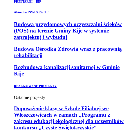
PRZETARGI – BIP
Aktualne INWESTYCJE
Budowa przydomowych oczyszczalni ścieków
(POŚ) na terenie Gminy Kije w systemie
zaprojektuj i wybuduj
Budowa Ośrodka Zdrowia wraz z pracownią
rehabilitacji
Rozbudowa kanalizacji sanitarnej w Gminie
Kije
REALIZOWANE PROJEKTY
Ostatnie projekty
Doposażenie klasy w Szkole Filialnej we
Włoszczowicach w ramach „Programu z
zakresu edukacji ekologicznej dla uczestników
konkursu „Czyste Świętokrzyskie”