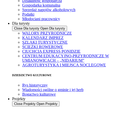
Działalność gospodarcza
Gospodarka komunalna
Sprzedaż napojów alkoholowych
Podatki
Młodociani pracownicy
Dla turysty
Close Dla turysty
Open Dla turysty
WALORY PRZYRODNICZE
KALENDARZ IMPREZ
SZLAKI TURYSTYCZNE
ŚCIEŻKI ROWEROWE
CIUCHCIA EXPRESS PONIDZIE
CENTRUM EDUKACYJNO-PRZYRODNICZE W
UMIANOWICACH – „NIDARIUM”
AGROTURYSTYKA I MIEJSCA NOCLEGOWE
DZIEDZICTWO KULTUROWE
Rys historyczny
Wiadomości ogólne o gminie i jej herb
Bogactwo kulturowe
Projekty
Close Projekty
Open Projekty