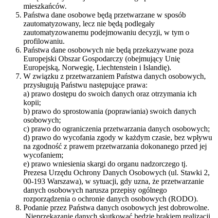
mieszkańców.
Państwa dane osobowe będą przetwarzane w sposób
zautomatyzowany, lecz nie będą podlegały
zautomatyzowanemu podejmowaniu decyzji, w tym o
profilowaniu.
Państwa dane osobowych nie będą przekazywane poza
Europejski Obszar Gospodarczy (obejmujący Unię
Europejską, Norwegię, Liechtenstein i Islandię).
W związku z przetwarzaniem Państwa danych osobowych,
przysługują Państwu następujące prawa:
a) prawo dostępu do swoich danych oraz otrzymania ich
kopii;
b) prawo do sprostowania (poprawiania) swoich danych
osobowych;
c) prawo do ograniczenia przetwarzania danych osobowych;
d) prawo do wycofania zgody w każdym czasie, bez wpływu
na zgodność z prawem przetwarzania dokonanego przed jej
wycofaniem;
e) prawo wniesienia skargi do organu nadzorczego tj.
Prezesa Urzędu Ochrony Danych Osobowych (ul. Stawki 2,
00-193 Warszawa), w sytuacji, gdy uzna, że przetwarzanie
danych osobowych narusza przepisy ogólnego
rozporządzenia o ochronie danych osobowych (RODO).
Podanie przez Państwa danych osobowych jest dobrowolne.
Nieprzekazanie danych skutkować będzie brakiem realizacji