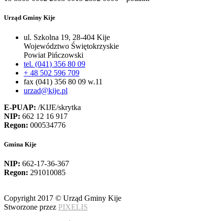
Urząd Gminy Kije
ul. Szkolna 19, 28-404 Kije
Województwo Świętokrzyskie
Powiat Pińczowski
tel. (041) 356 80 09
+ 48 502 596 709
fax (041) 356 80 09 w.11
urzad@kije.pl
E-PUAP:
/KIJE/skrytka
NIP:
662 12 16 917
Regon:
000534776
Gmina Kije
NIP:
662-17-36-367
Regon:
291010085
Copyright 2017 © Urząd Gminy Kije
Stworzone przez
PIXELIS