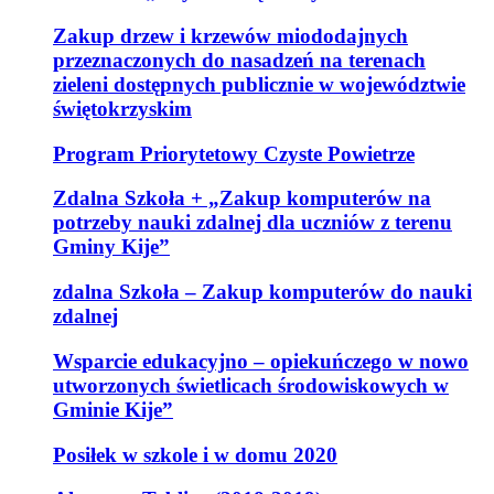
Zakup drzew i krzewów miododajnych
przeznaczonych do nasadzeń na terenach
zieleni dostępnych publicznie w województwie
świętokrzyskim
Program Priorytetowy Czyste Powietrze
Zdalna Szkoła + „Zakup komputerów na
potrzeby nauki zdalnej dla uczniów z terenu
Gminy Kije”
zdalna Szkoła – Zakup komputerów do nauki
zdalnej
Wsparcie edukacyjno – opiekuńczego w nowo
utworzonych świetlicach środowiskowych w
Gminie Kije”
Posiłek w szkole i w domu 2020