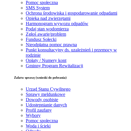
Pomoc społeczna
SMS System
Ochrona środowiska i gospodarowanie odpadami
Opieka nad zwierzętami
Harmonogram wywozu odpadów
Podaj stan wodomierza
Zgłoś awarię/problem
Fundusz Sołecki
Nieodpłatna pomoc prawna
Punkt konsultacyjny ds. uzależnień i przemocy w
rodzinie
Opłaty / Numery kont
Gminny Program Rewitalizacji
Załatw sprawę (wnioski do pobrania)
Urząd Stanu Cywilnego
Sprawy meldunkowe
Dowody osobiste
Udostępnianie danych
Profil zaufany
Wybory
Pomoc społeczna
Woda i ścieki