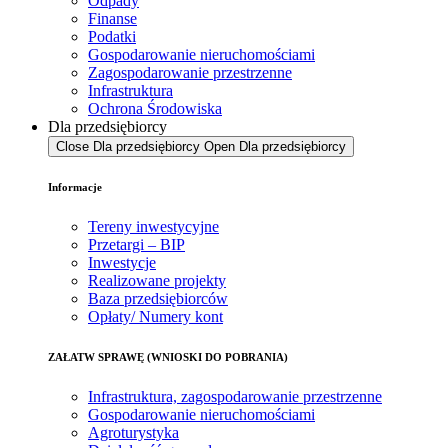
Odpady
Finanse
Podatki
Gospodarowanie nieruchomościami
Zagospodarowanie przestrzenne
Infrastruktura
Ochrona Środowiska
Dla przedsiębiorcy
Close Dla przedsiębiorcy
Open Dla przedsiębiorcy
Informacje
Tereny inwestycyjne
Przetargi – BIP
Inwestycje
Realizowane projekty
Baza przedsiębiorców
Opłaty/ Numery kont
ZAŁATW SPRAWĘ (WNIOSKI DO POBRANIA)
Infrastruktura, zagospodarowanie przestrzenne
Gospodarowanie nieruchomościami
Agroturystyka