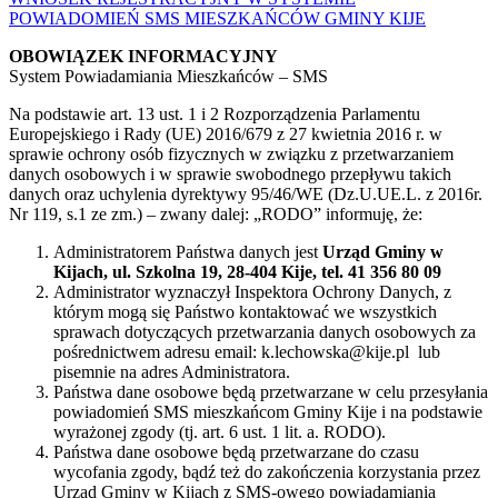
POWIADOMIEŃ SMS MIESZKAŃCÓW GMINY KIJE
OBOWIĄZEK INFORMACYJNY
System Powiadamiania Mieszkańców – SMS
Na podstawie art. 13 ust. 1 i 2 Rozporządzenia Parlamentu
Europejskiego i Rady (UE) 2016/679 z 27 kwietnia 2016 r. w
sprawie ochrony osób fizycznych w związku z przetwarzaniem
danych osobowych i w sprawie swobodnego przepływu takich
danych oraz uchylenia dyrektywy 95/46/WE (Dz.U.UE.L. z 2016r.
Nr 119, s.1 ze zm.) – zwany dalej: „RODO” informuję, że:
Administratorem Państwa danych jest
Urząd Gminy w
Kijach, ul. Szkolna 19, 28-404 Kije, tel. 41 356 80 09
Administrator wyznaczył Inspektora Ochrony Danych, z
którym mogą się Państwo kontaktować we wszystkich
sprawach dotyczących przetwarzania danych osobowych za
pośrednictwem adresu email: k.lechowska@kije.pl lub
pisemnie na adres Administratora.
Państwa dane osobowe będą przetwarzane w celu przesyłania
powiadomień SMS mieszkańcom Gminy Kije i na podstawie
wyrażonej zgody (tj. art. 6 ust. 1 lit. a. RODO).
Państwa dane osobowe będą przetwarzane do czasu
wycofania zgody, bądź też do zakończenia korzystania przez
Urząd Gminy w Kijach z SMS-owego powiadamiania