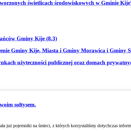
worzonych świetlicach środowiskowych w Gminie Kije
ańców Gminy Kije (8.3)
erenie Gminy Kije, Miasta i Gminy Morawica i Gminy 
dynkach użyteczności publicznej oraz domach prywatn
swoim sołtysem.
ała już pojemniki na śmieci, z których korzystaliśmy dotychczas infor