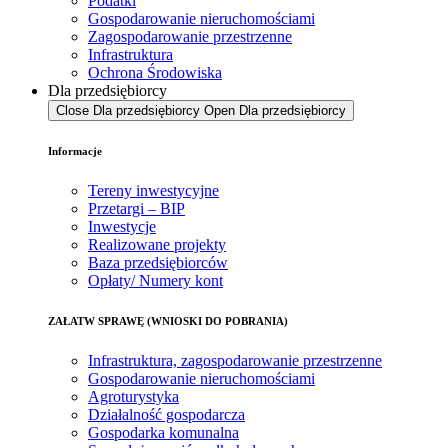
Podatki
Gospodarowanie nieruchomościami
Zagospodarowanie przestrzenne
Infrastruktura
Ochrona Środowiska
Dla przedsiębiorcy
Close Dla przedsiębiorcy
Open Dla przedsiębiorcy
Informacje
Tereny inwestycyjne
Przetargi – BIP
Inwestycje
Realizowane projekty
Baza przedsiębiorców
Opłaty/ Numery kont
ZAŁATW SPRAWĘ (WNIOSKI DO POBRANIA)
Infrastruktura, zagospodarowanie przestrzenne
Gospodarowanie nieruchomościami
Agroturystyka
Działalność gospodarcza
Gospodarka komunalna