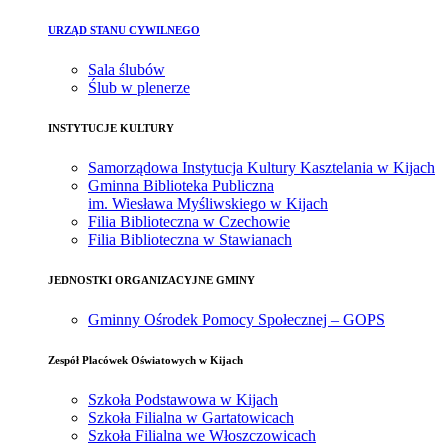
URZĄD STANU CYWILNEGO
Sala ślubów
Ślub w plenerze
INSTYTUCJE KULTURY
Samorządowa Instytucja Kultury Kasztelania w Kijach
Gminna Biblioteka Publiczna
im. Wiesława Myśliwskiego w Kijach
Filia Biblioteczna w Czechowie
Filia Biblioteczna w Stawianach
JEDNOSTKI ORGANIZACYJNE GMINY
Gminny Ośrodek Pomocy Społecznej – GOPS
Zespół Placówek Oświatowych w Kijach
Szkoła Podstawowa w Kijach
Szkoła Filialna w Gartatowicach
Szkoła Filialna we Włoszczowicach