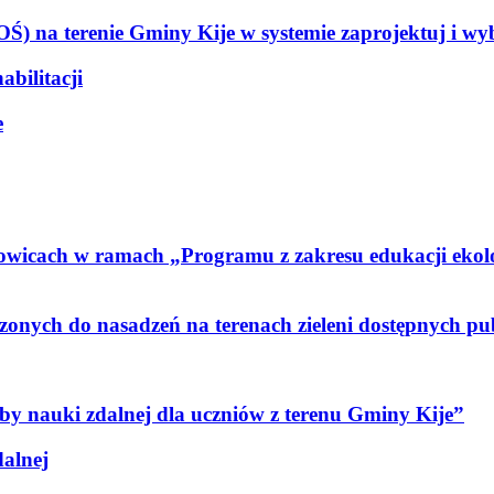
) na terenie Gminy Kije w systemie zaprojektuj i w
bilitacji
e
zowicach w ramach „Programu z zakresu edukacji ekol
nych do nasadzeń na terenach zieleni dostępnych pu
y nauki zdalnej dla uczniów z terenu Gminy Kije”
alnej