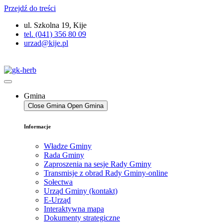
Przejdź do treści
ul. Szkolna 19, Kije
tel. (041) 356 80 09
urzad@kije.pl
Gmina
Close Gmina
Open Gmina
Informacje
Władze Gminy
Rada Gminy
Zaproszenia na sesje Rady Gminy
Transmisje z obrad Rady Gminy-online
Sołectwa
Urząd Gminy (kontakt)
E-Urząd
Interaktywna mapa
Dokumenty strategiczne