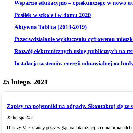
Wsparcie edukacyjno – opiekuńczego w nowo ut
Posiłek w szkole i w domu 2020
Aktywna Tablica (2018-2019)
Przeciwdziałanie wykluczeniu cyfrowemu mieszk
Rozwój elektronicznych usług publicznych na t
Instalacja systemów energii odnawialnej na bu
25 lutego, 2021
Zapisy na pojemniki na odpady. Skontaktuj się ze 
25 lutego 2021
Drodzy Mieszkańcy,przez wgląd na fakt, iż poprzednia firma odebr