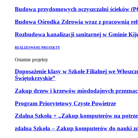
Budowa przydomowych oczyszczalni ścieków (POŚ
Budowa Ośrodka Zdrowia wraz z pracownią reha
Rozbudowa kanalizacji sanitarnej w Gminie Kij
REALIZOWANE PROJEKTY
Ostatnie projekty
Doposażenie klasy w Szkole Filialnej we Włoszc
Świętokrzyskie”
Zakup drzew i krzewów miododajnych przeznaczo
Program Priorytetowy Czyste Powietrze
Zdalna Szkoła + „Zakup komputerów na potrzeb
zdalna Szkoła – Zakup komputerów do nauki zd