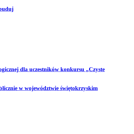
ybuduj
ogicznej dla uczestników konkursu „Czyste
blicznie w województwie świętokrzyskim