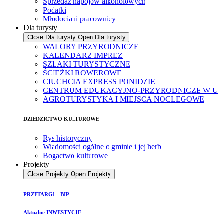
Sprzedaż napojów alkoholowych
Podatki
Młodociani pracownicy
Dla turysty
Close Dla turysty
Open Dla turysty
WALORY PRZYRODNICZE
KALENDARZ IMPREZ
SZLAKI TURYSTYCZNE
ŚCIEŻKI ROWEROWE
CIUCHCIA EXPRESS PONIDZIE
CENTRUM EDUKACYJNO-PRZYRODNICZE W U
AGROTURYSTYKA I MIEJSCA NOCLEGOWE
DZIEDZICTWO KULTUROWE
Rys historyczny
Wiadomości ogólne o gminie i jej herb
Bogactwo kulturowe
Projekty
Close Projekty
Open Projekty
PRZETARGI – BIP
Aktualne INWESTYCJE