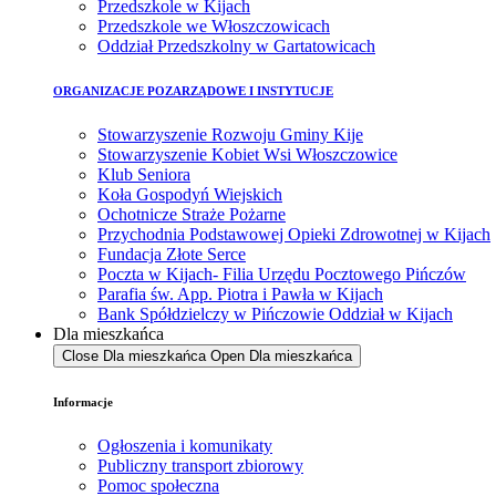
Przedszkole w Kijach
Przedszkole we Włoszczowicach
Oddział Przedszkolny w Gartatowicach
ORGANIZACJE POZARZĄDOWE I INSTYTUCJE
Stowarzyszenie Rozwoju Gminy Kije
Stowarzyszenie Kobiet Wsi Włoszczowice
Klub Seniora
Koła Gospodyń Wiejskich
Ochotnicze Straże Pożarne
Przychodnia Podstawowej Opieki Zdrowotnej w Kijach
Fundacja Złote Serce
Poczta w Kijach- Filia Urzędu Pocztowego Pińczów
Parafia św. App. Piotra i Pawła w Kijach
Bank Spółdzielczy w Pińczowie Oddział w Kijach
Dla mieszkańca
Close Dla mieszkańca
Open Dla mieszkańca
Informacje
Ogłoszenia i komunikaty
Publiczny transport zbiorowy
Pomoc społeczna