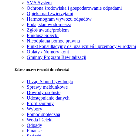
SMS System
Ochrona środowiska i gospodarowanie odpadami
Opieka nad zwierzętami
Harmonogram wywozu odpadów
Podaj stan wodomierza
Zgłoś awarię/problem
Fundusz Sołecki
Nieodpłatna pomoc prawna
Punkt konsultacyjny ds. uzależnień i przemocy w rodzin
Opłaty / Numery kont
Gminny Program Rewitalizacji
Załatw sprawę (wnioski do pobrania)
Urząd Stanu Cywilnego
Sprawy meldunkowe
Dowody osobiste
Udostępnianie danych
Profil zaufany
Wybory
Pomoc społeczna
Woda i ścieki
Odpady
Finanse