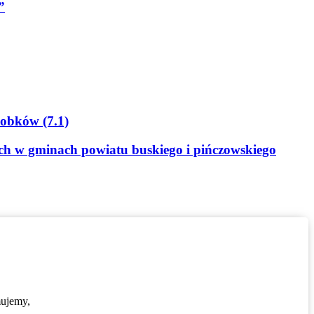
”
Sobków (7.1)
ych w gminach powiatu buskiego i pińczowskiego
mujemy,