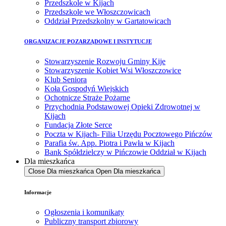
Przedszkole w Kijach
Przedszkole we Włoszczowicach
Oddział Przedszkolny w Gartatowicach
ORGANIZACJE POZARZĄDOWE I INSTYTUCJE
Stowarzyszenie Rozwoju Gminy Kije
Stowarzyszenie Kobiet Wsi Włoszczowice
Klub Seniora
Koła Gospodyń Wiejskich
Ochotnicze Straże Pożarne
Przychodnia Podstawowej Opieki Zdrowotnej w
Kijach
Fundacja Złote Serce
Poczta w Kijach- Filia Urzędu Pocztowego Pińczów
Parafia św. App. Piotra i Pawła w Kijach
Bank Spółdzielczy w Pińczowie Oddział w Kijach
Dla mieszkańca
Close Dla mieszkańca
Open Dla mieszkańca
Informacje
Ogłoszenia i komunikaty
Publiczny transport zbiorowy