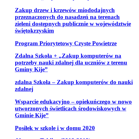
Zakup drzew i krzewów miododajnych
przeznaczonych do nasadzeń na terenach
zieleni dostępnych publicznie w województwie
świętokrzyskim
Program Priorytetowy Czyste Powietrze
Zdalna Szkoła + „Zakup komputerów na
potrzeby nauki zdalnej dla uczniów z terenu
Gminy Kije”
zdalna Szkoła – Zakup komputerów do nauki
zdalnej
Wsparcie edukacyjno – opiekuńczego w nowo
utworzonych świetlicach środowiskowych w
Gminie Kije”
Posiłek w szkole i w domu 2020