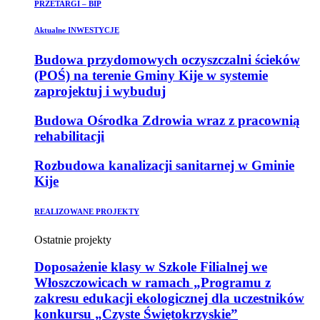
PRZETARGI – BIP
Aktualne INWESTYCJE
Budowa przydomowych oczyszczalni ścieków
(POŚ) na terenie Gminy Kije w systemie
zaprojektuj i wybuduj
Budowa Ośrodka Zdrowia wraz z pracownią
rehabilitacji
Rozbudowa kanalizacji sanitarnej w Gminie
Kije
REALIZOWANE PROJEKTY
Ostatnie projekty
Doposażenie klasy w Szkole Filialnej we
Włoszczowicach w ramach „Programu z
zakresu edukacji ekologicznej dla uczestników
konkursu „Czyste Świętokrzyskie”