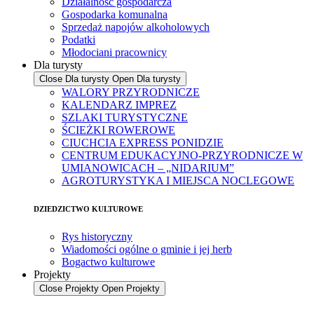
Działalność gospodarcza
Gospodarka komunalna
Sprzedaż napojów alkoholowych
Podatki
Młodociani pracownicy
Dla turysty
Close Dla turysty
Open Dla turysty
WALORY PRZYRODNICZE
KALENDARZ IMPREZ
SZLAKI TURYSTYCZNE
ŚCIEŻKI ROWEROWE
CIUCHCIA EXPRESS PONIDZIE
CENTRUM EDUKACYJNO-PRZYRODNICZE W
UMIANOWICACH – „NIDARIUM”
AGROTURYSTYKA I MIEJSCA NOCLEGOWE
DZIEDZICTWO KULTUROWE
Rys historyczny
Wiadomości ogólne o gminie i jej herb
Bogactwo kulturowe
Projekty
Close Projekty
Open Projekty