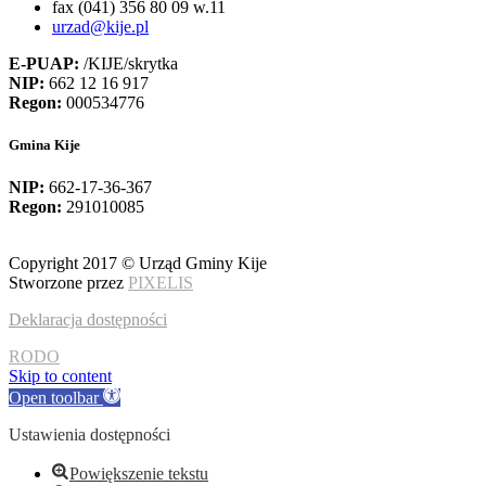
fax (041) 356 80 09 w.11
urzad@kije.pl
E-PUAP:
/KIJE/skrytka
NIP:
662 12 16 917
Regon:
000534776
Gmina Kije
NIP:
662-17-36-367
Regon:
291010085
Copyright 2017 © Urząd Gminy Kije
Stworzone przez
PIXELIS
Deklaracja dostępności
RODO
Skip to content
Open toolbar
Ustawienia dostępności
Powiększenie tekstu