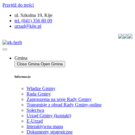
Przejdź do treści
ul. Szkolna 19, Kije
tel. (041) 356 80 09
urzad@kije.pl
Gmina
Close Gmina
Open Gmina
Informacje
Władze Gminy
Rada Gminy
Zaproszenia na sesje Rady Gminy
Transmisje z obrad Rady Gminy-online
Sołectwa
Urząd Gminy (kontakt)
E-Urząd
Interaktywna mapa
Dokumenty strategiczne