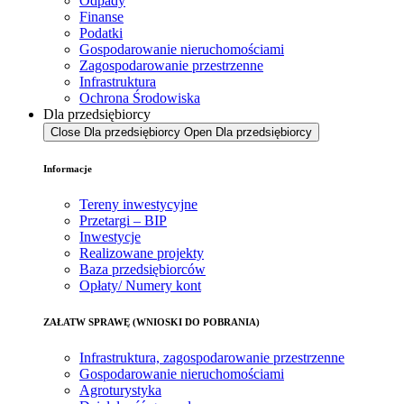
Odpady
Finanse
Podatki
Gospodarowanie nieruchomościami
Zagospodarowanie przestrzenne
Infrastruktura
Ochrona Środowiska
Dla przedsiębiorcy
Close Dla przedsiębiorcy
Open Dla przedsiębiorcy
Informacje
Tereny inwestycyjne
Przetargi – BIP
Inwestycje
Realizowane projekty
Baza przedsiębiorców
Opłaty/ Numery kont
ZAŁATW SPRAWĘ (WNIOSKI DO POBRANIA)
Infrastruktura, zagospodarowanie przestrzenne
Gospodarowanie nieruchomościami
Agroturystyka