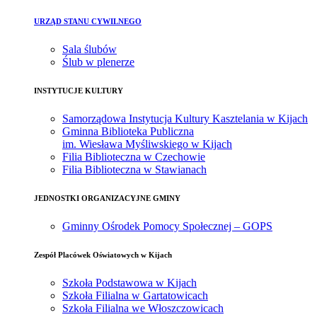
URZĄD STANU CYWILNEGO
Sala ślubów
Ślub w plenerze
INSTYTUCJE KULTURY
Samorządowa Instytucja Kultury Kasztelania w Kijach
Gminna Biblioteka Publiczna
im. Wiesława Myśliwskiego w Kijach
Filia Biblioteczna w Czechowie
Filia Biblioteczna w Stawianach
JEDNOSTKI ORGANIZACYJNE GMINY
Gminny Ośrodek Pomocy Społecznej – GOPS
Zespół Placówek Oświatowych w Kijach
Szkoła Podstawowa w Kijach
Szkoła Filialna w Gartatowicach
Szkoła Filialna we Włoszczowicach