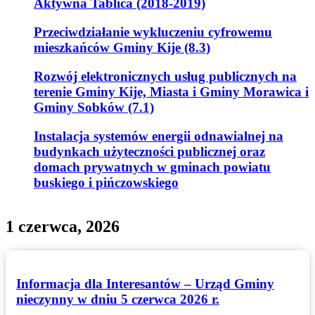
Aktywna Tablica (2018-2019)
Przeciwdziałanie wykluczeniu cyfrowemu
mieszkańców Gminy Kije (8.3)
Rozwój elektronicznych usług publicznych na
terenie Gminy Kije, Miasta i Gminy Morawica i
Gminy Sobków (7.1)
Instalacja systemów energii odnawialnej na
budynkach użyteczności publicznej oraz
domach prywatnych w gminach powiatu
buskiego i pińczowskiego
1 czerwca, 2026
Informacja dla Interesantów – Urząd Gminy
nieczynny w dniu 5 czerwca 2026 r.