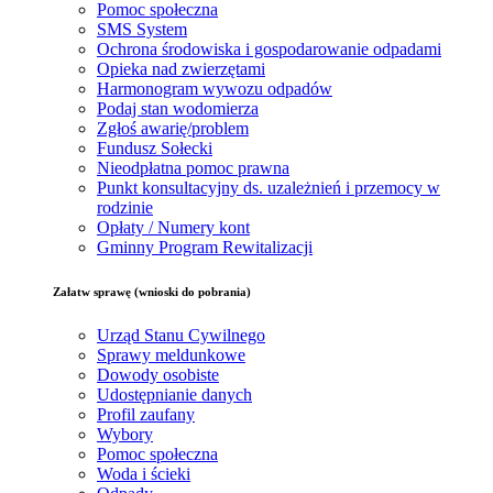
Pomoc społeczna
SMS System
Ochrona środowiska i gospodarowanie odpadami
Opieka nad zwierzętami
Harmonogram wywozu odpadów
Podaj stan wodomierza
Zgłoś awarię/problem
Fundusz Sołecki
Nieodpłatna pomoc prawna
Punkt konsultacyjny ds. uzależnień i przemocy w
rodzinie
Opłaty / Numery kont
Gminny Program Rewitalizacji
Załatw sprawę (wnioski do pobrania)
Urząd Stanu Cywilnego
Sprawy meldunkowe
Dowody osobiste
Udostępnianie danych
Profil zaufany
Wybory
Pomoc społeczna
Woda i ścieki