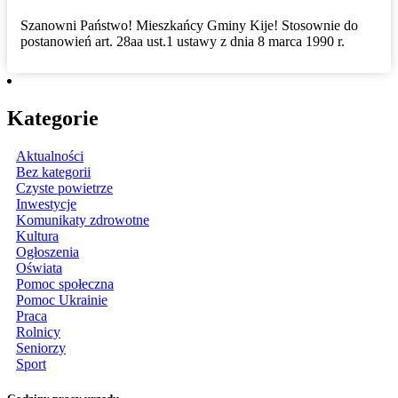
Szanowni Państwo! Mieszkańcy Gminy Kije! Stosownie do
postanowień art. 28aa ust.1 ustawy z dnia 8 marca 1990 r.
Kategorie
Aktualności
Bez kategorii
Czyste powietrze
Inwestycje
Komunikaty zdrowotne
Kultura
Ogłoszenia
Oświata
Pomoc społeczna
Pomoc Ukrainie
Praca
Rolnicy
Seniorzy
Sport