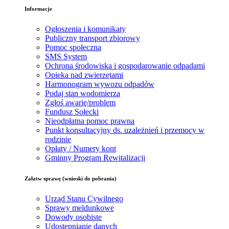
Informacje
Ogłoszenia i komunikaty
Publiczny transport zbiorowy
Pomoc społeczna
SMS System
Ochrona środowiska i gospodarowanie odpadami
Opieka nad zwierzętami
Harmonogram wywozu odpadów
Podaj stan wodomierza
Zgłoś awarię/problem
Fundusz Sołecki
Nieodpłatna pomoc prawna
Punkt konsultacyjny ds. uzależnień i przemocy w
rodzinie
Opłaty / Numery kont
Gminny Program Rewitalizacji
Załatw sprawę (wnioski do pobrania)
Urząd Stanu Cywilnego
Sprawy meldunkowe
Dowody osobiste
Udostępnianie danych