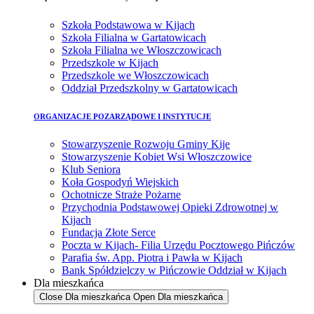
Szkoła Podstawowa w Kijach
Szkoła Filialna w Gartatowicach
Szkoła Filialna we Włoszczowicach
Przedszkole w Kijach
Przedszkole we Włoszczowicach
Oddział Przedszkolny w Gartatowicach
ORGANIZACJE POZARZĄDOWE I INSTYTUCJE
Stowarzyszenie Rozwoju Gminy Kije
Stowarzyszenie Kobiet Wsi Włoszczowice
Klub Seniora
Koła Gospodyń Wiejskich
Ochotnicze Straże Pożarne
Przychodnia Podstawowej Opieki Zdrowotnej w
Kijach
Fundacja Złote Serce
Poczta w Kijach- Filia Urzędu Pocztowego Pińczów
Parafia św. App. Piotra i Pawła w Kijach
Bank Spółdzielczy w Pińczowie Oddział w Kijach
Dla mieszkańca
Close Dla mieszkańca
Open Dla mieszkańca