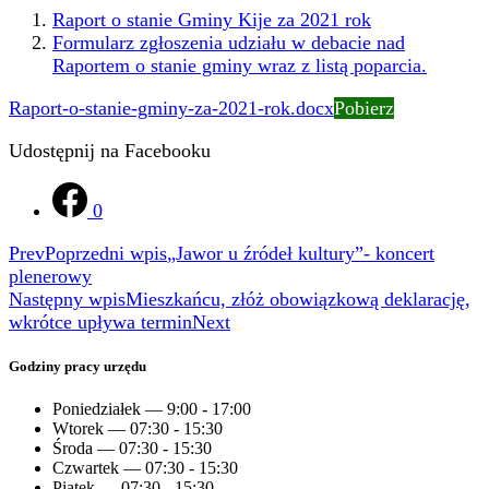
Raport o stanie Gminy Kije za 2021 rok
Formularz zgłoszenia udziału w debacie nad
Raportem o stanie gminy wraz z listą poparcia.
Raport-o-stanie-gminy-za-2021-rok.docx
Pobierz
Udostępnij na Facebooku
0
Prev
Poprzedni wpis
„Jawor u źródeł kultury”- koncert
plenerowy
Następny wpis
Mieszkańcu, złóż obowiązkową deklarację,
wkrótce upływa termin
Next
Godziny pracy urzędu
Poniedziałek — 9:00 - 17:00
Wtorek — 07:30 - 15:30
Środa — 07:30 - 15:30
Czwartek — 07:30 - 15:30
Piątek — 07:30 - 15:30