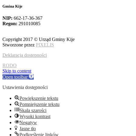
Gmina Kije
NIP:
662-17-36-367
Regon:
291010085
Copyright 2017 © Urząd Gminy Kije
Stworzone przez
PIXELIS
Deklaracja dostępności
RODO
Skip to content
Open toolbar
Ustawienia dostępności
Powiększenie tekstu
Pomniejszenie tekstu
Skala szarości
Wysoki kontrast
Negatyw
Jasne tło
Podkreślenie linków