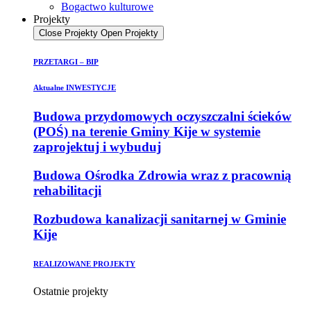
Bogactwo kulturowe
Projekty
Close Projekty
Open Projekty
PRZETARGI – BIP
Aktualne INWESTYCJE
Budowa przydomowych oczyszczalni ścieków
(POŚ) na terenie Gminy Kije w systemie
zaprojektuj i wybuduj
Budowa Ośrodka Zdrowia wraz z pracownią
rehabilitacji
Rozbudowa kanalizacji sanitarnej w Gminie
Kije
REALIZOWANE PROJEKTY
Ostatnie projekty