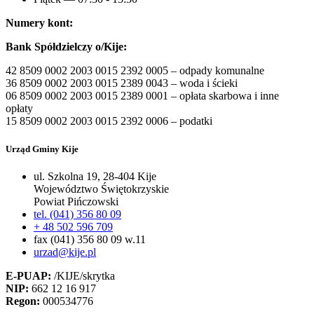
Numery kont:
Bank Spółdzielczy o/Kije:
42 8509 0002 2003 0015 2392 0005 – odpady komunalne
36 8509 0002 2003 0015 2389 0043 – woda i ścieki
06 8509 0002 2003 0015 2389 0001 – opłata skarbowa i inne
opłaty
15 8509 0002 2003 0015 2392 0006 – podatki
Urząd Gminy Kije
ul. Szkolna 19, 28-404 Kije
Województwo Świętokrzyskie
Powiat Pińczowski
tel. (041) 356 80 09
+ 48 502 596 709
fax (041) 356 80 09 w.11
urzad@kije.pl
E-PUAP:
/KIJE/skrytka
NIP:
662 12 16 917
Regon:
000534776