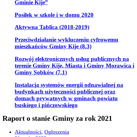
Gminie Kije”
Posiłek w szkole i w domu 2020
Aktywna Tablica (2018-2019)
Przeciwdziałanie wykluczeniu cyfrowemu
mieszkańców Gminy Kije (8.3)
Rozwój elektronicznych usług publicznych na
terenie Gminy Kije, Miasta i Gminy Morawica i
Gminy Sobków (7.1)
Instalacja systemów energii odnawialnej na
budynkach użyteczności publicznej oraz
domach prywatnych w gminach powiatu
buskiego i pińczowskiego
Raport o stanie Gminy za rok 2021
Aktualności
,
Ogłoszenia