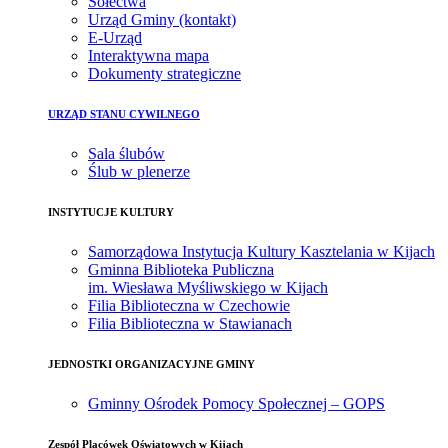
Sołectwa
Urząd Gminy (kontakt)
E-Urząd
Interaktywna mapa
Dokumenty strategiczne
URZĄD STANU CYWILNEGO
Sala ślubów
Ślub w plenerze
INSTYTUCJE KULTURY
Samorządowa Instytucja Kultury Kasztelania w Kijach
Gminna Biblioteka Publiczna
im. Wiesława Myśliwskiego w Kijach
Filia Biblioteczna w Czechowie
Filia Biblioteczna w Stawianach
JEDNOSTKI ORGANIZACYJNE GMINY
Gminny Ośrodek Pomocy Społecznej – GOPS
Zespół Placówek Oświatowych w Kijach