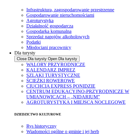
Infrastruktura, zagospodarowanie przestrzenne
Gospodarowanie nieruchomościami
Agroturystyka
Działalność gospodarcza
Gospodarka komunalna
Sprzedaż napojów alkoholowych
Podatki
Młodociani pracownicy
Dla turysty
Close Dla turysty
Open Dla turysty
WALORY PRZYRODNICZE
KALENDARZ IMPREZ
SZLAKI TURYSTYCZNE
ŚCIEŻKI ROWEROWE
CIUCHCIA EXPRESS PONIDZIE
CENTRUM EDUKACYJNO-PRZYRODNICZE W
UMIANOWICACH – „NIDARIUM”
AGROTURYSTYKA I MIEJSCA NOCLEGOWE
DZIEDZICTWO KULTUROWE
Rys historyczny
Wiadomości ogólne o gminie i jej herb