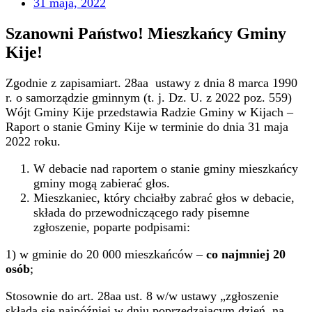
31 maja, 2022
Szanowni Państwo! Mieszkańcy Gminy
Kije!
Zgodnie z zapisamiart. 28aa ustawy z dnia 8 marca 1990
r. o samorządzie gminnym (t. j. Dz. U. z 2022 poz. 559)
Wójt Gminy Kije przedstawia Radzie Gminy w Kijach –
Raport o stanie Gminy Kije w terminie do dnia 31 maja
2022 roku.
W debacie nad raportem o stanie gminy mieszkańcy
gminy mogą zabierać głos.
Mieszkaniec, który chciałby zabrać głos w debacie,
składa do przewodniczącego rady pisemne
zgłoszenie, poparte podpisami:
1) w gminie do 20 000 mieszkańców –
co najmniej 20
osób
;
Stosownie do art. 28aa ust. 8 w/w ustawy „zgłoszenie
składa się najpóźniej w dniu poprzedzającym dzień, na