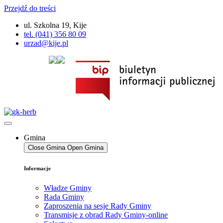
Przejdź do treści
ul. Szkolna 19, Kije
tel. (041) 356 80 09
urzad@kije.pl
Gmina
Close Gmina
Open Gmina
Informacje
Władze Gminy
Rada Gminy
Zaproszenia na sesje Rady Gminy
Transmisje z obrad Rady Gminy-online