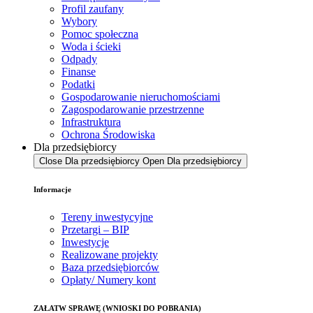
Profil zaufany
Wybory
Pomoc społeczna
Woda i ścieki
Odpady
Finanse
Podatki
Gospodarowanie nieruchomościami
Zagospodarowanie przestrzenne
Infrastruktura
Ochrona Środowiska
Dla przedsiębiorcy
Close Dla przedsiębiorcy
Open Dla przedsiębiorcy
Informacje
Tereny inwestycyjne
Przetargi – BIP
Inwestycje
Realizowane projekty
Baza przedsiębiorców
Opłaty/ Numery kont
ZAŁATW SPRAWĘ (WNIOSKI DO POBRANIA)