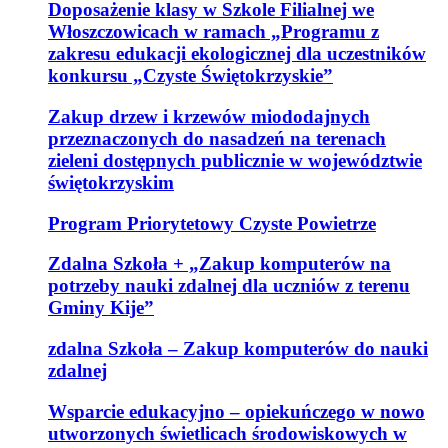
Doposażenie klasy w Szkole Filialnej we
Włoszczowicach w ramach „Programu z
zakresu edukacji ekologicznej dla uczestników
konkursu „Czyste Świętokrzyskie”
Zakup drzew i krzewów miododajnych
przeznaczonych do nasadzeń na terenach
zieleni dostępnych publicznie w województwie
świętokrzyskim
Program Priorytetowy Czyste Powietrze
Zdalna Szkoła + „Zakup komputerów na
potrzeby nauki zdalnej dla uczniów z terenu
Gminy Kije”
zdalna Szkoła – Zakup komputerów do nauki
zdalnej
Wsparcie edukacyjno – opiekuńczego w nowo
utworzonych świetlicach środowiskowych w