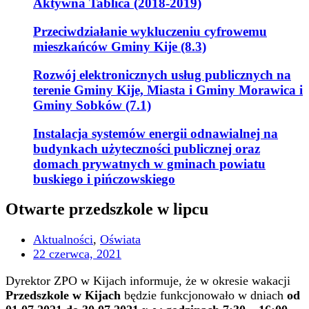
Aktywna Tablica (2018-2019)
Przeciwdziałanie wykluczeniu cyfrowemu
mieszkańców Gminy Kije (8.3)
Rozwój elektronicznych usług publicznych na
terenie Gminy Kije, Miasta i Gminy Morawica i
Gminy Sobków (7.1)
Instalacja systemów energii odnawialnej na
budynkach użyteczności publicznej oraz
domach prywatnych w gminach powiatu
buskiego i pińczowskiego
Otwarte przedszkole w lipcu
Aktualności
,
Oświata
22 czerwca, 2021
Dyrektor ZPO w Kijach informuje, że w okresie wakacji
Przedszkole w Kijach
będzie funkcjonowało w dniach
od