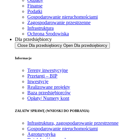
Odpady
Finanse
Podatki
Gospodarowanie nieruchomościami
Zagospodarowanie przestrzenne
Infrastruktura
Ochrona Środowiska
Dla przedsiębiorcy
Close Dla przedsiębiorcy
Open Dla przedsiębiorcy
Informacje
Tereny inwestycyjne
Przetargi – BIP
Inwestycje
Realizowane projekty
Baza przedsiębiorców
Opłaty/ Numery kont
ZAŁATW SPRAWĘ (WNIOSKI DO POBRANIA)
Infrastruktura, zagospodarowanie przestrzenne
Gospodarowanie nieruchomościami
Agroturystyka