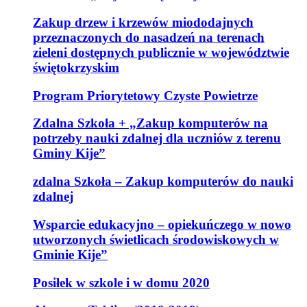
Zakup drzew i krzewów miododajnych
przeznaczonych do nasadzeń na terenach
zieleni dostępnych publicznie w województwie
świętokrzyskim
Program Priorytetowy Czyste Powietrze
Zdalna Szkoła + „Zakup komputerów na
potrzeby nauki zdalnej dla uczniów z terenu
Gminy Kije”
zdalna Szkoła – Zakup komputerów do nauki
zdalnej
Wsparcie edukacyjno – opiekuńczego w nowo
utworzonych świetlicach środowiskowych w
Gminie Kije”
Posiłek w szkole i w domu 2020