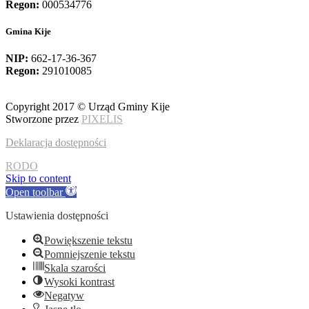
Regon:
000534776
Gmina Kije
NIP:
662-17-36-367
Regon:
291010085
Copyright 2017 © Urząd Gminy Kije
Stworzone przez
PIXELIS
Deklaracja dostępności
RODO
Skip to content
Open toolbar
Ustawienia dostępności
Powiększenie tekstu
Pomniejszenie tekstu
Skala szarości
Wysoki kontrast
Negatyw