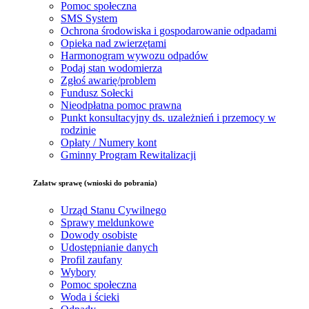
Pomoc społeczna
SMS System
Ochrona środowiska i gospodarowanie odpadami
Opieka nad zwierzętami
Harmonogram wywozu odpadów
Podaj stan wodomierza
Zgłoś awarię/problem
Fundusz Sołecki
Nieodpłatna pomoc prawna
Punkt konsultacyjny ds. uzależnień i przemocy w
rodzinie
Opłaty / Numery kont
Gminny Program Rewitalizacji
Załatw sprawę (wnioski do pobrania)
Urząd Stanu Cywilnego
Sprawy meldunkowe
Dowody osobiste
Udostępnianie danych
Profil zaufany
Wybory
Pomoc społeczna
Woda i ścieki