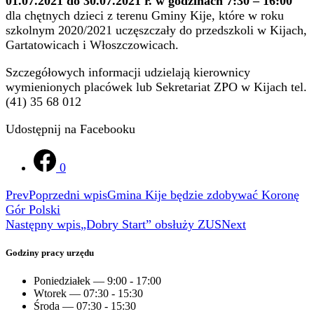
01.07.2021 do 30.07.2021 r. w godzinach 7:30 – 16:00
dla chętnych dzieci z terenu Gminy Kije, które w roku
szkolnym 2020/2021 uczęszczały do przedszkoli w Kijach,
Gartatowicach i Włoszczowicach.
Szczegółowych informacji udzielają kierownicy
wymienionych placówek lub Sekretariat ZPO w Kijach tel.
(41) 35 68 012
Udostępnij na Facebooku
0
Prev
Poprzedni wpis
Gmina Kije będzie zdobywać Koronę
Gór Polski
Następny wpis
„Dobry Start” obsłuży ZUS
Next
Godziny pracy urzędu
Poniedziałek — 9:00 - 17:00
Wtorek — 07:30 - 15:30
Środa — 07:30 - 15:30