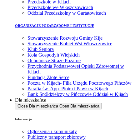
Przedszkole w Kijach
Przedszkole we Włoszczowicach
Oddział Przedszkolny w Gartatowicach
ORGANIZACJE POZARZĄDOWE I INSTYTUCJE
Stowarzyszenie Rozwoju Gminy Kije
Stowarzyszenie Kobiet Wsi Włoszczowice
Klub Seniora
Koła Gospodyń Wiejskich
Ochotnicze Straże Pożarne
Przychodnia Podstawowej Opieki Zdrowotnej w
Kijach
Fundacja Złote Serce
Poczta w Kijach- Filia Urzędu Pocztowego Pińczów
Parafia św. App. Piotra i Pawła w Kijach
Bank Spółdzielczy w Pińczowie Oddział w Kijach
Dla mieszkańca
Close Dla mieszkańca
Open Dla mieszkańca
Informacje
Ogłoszenia i komunikaty
Publiczny transport zbiorowy