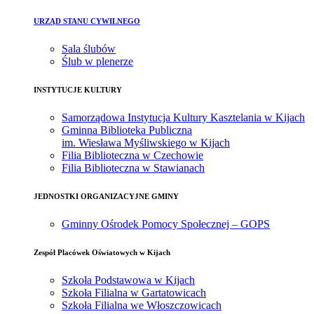
URZĄD STANU CYWILNEGO
Sala ślubów
Ślub w plenerze
INSTYTUCJE KULTURY
Samorządowa Instytucja Kultury Kasztelania w Kijach
Gminna Biblioteka Publiczna
im. Wiesława Myśliwskiego w Kijach
Filia Biblioteczna w Czechowie
Filia Biblioteczna w Stawianach
JEDNOSTKI ORGANIZACYJNE GMINY
Gminny Ośrodek Pomocy Społecznej – GOPS
Zespół Placówek Oświatowych w Kijach
Szkoła Podstawowa w Kijach
Szkoła Filialna w Gartatowicach
Szkoła Filialna we Włoszczowicach