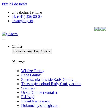
Przejdź do treści
ul. Szkolna 19, Kije
tel. (041) 356 80 09
urzad@kije.pl
Gmina
Close Gmina
Open Gmina
Informacje
Władze Gminy
Rada Gminy
Zaproszenia na sesje Rady Gminy
Transmisje z obrad Rady Gminy-online
Sołectwa
Urząd Gminy (kontakt)
E-Urząd
Interaktywna mapa
Dokumenty strategiczne