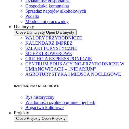
Działalność gospodarcza
Gospodarka komunalna
Sprzedaż napojów alkoholowych
Podatki
Młodociani pracownicy
Dla turysty
Close Dla turysty
Open Dla turysty
WALORY PRZYRODNICZE
KALENDARZ IMPREZ
SZLAKI TURYSTYCZNE
ŚCIEŻKI ROWEROWE
CIUCHCIA EXPRESS PONIDZIE
CENTRUM EDUKACYJNO-PRZYRODNICZE W
UMIANOWICACH – „NIDARIUM”
AGROTURYSTYKA I MIEJSCA NOCLEGOWE
DZIEDZICTWO KULTUROWE
Rys historyczny
Wiadomości ogólne o gminie i jej herb
Bogactwo kulturowe
Projekty
Close Projekty
Open Projekty