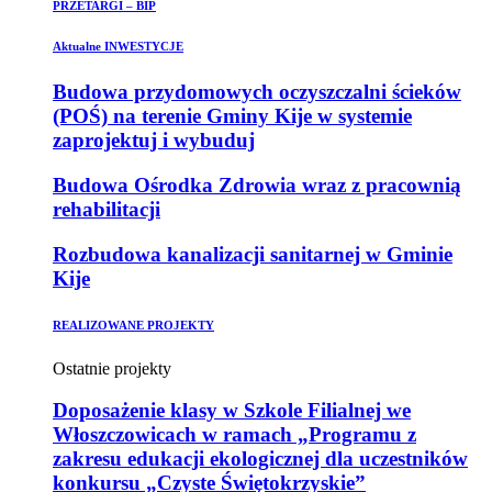
PRZETARGI – BIP
Aktualne INWESTYCJE
Budowa przydomowych oczyszczalni ścieków
(POŚ) na terenie Gminy Kije w systemie
zaprojektuj i wybuduj
Budowa Ośrodka Zdrowia wraz z pracownią
rehabilitacji
Rozbudowa kanalizacji sanitarnej w Gminie
Kije
REALIZOWANE PROJEKTY
Ostatnie projekty
Doposażenie klasy w Szkole Filialnej we
Włoszczowicach w ramach „Programu z
zakresu edukacji ekologicznej dla uczestników
konkursu „Czyste Świętokrzyskie”