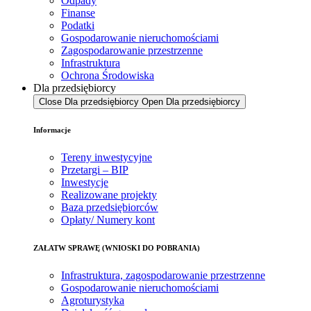
Odpady
Finanse
Podatki
Gospodarowanie nieruchomościami
Zagospodarowanie przestrzenne
Infrastruktura
Ochrona Środowiska
Dla przedsiębiorcy
Close Dla przedsiębiorcy
Open Dla przedsiębiorcy
Informacje
Tereny inwestycyjne
Przetargi – BIP
Inwestycje
Realizowane projekty
Baza przedsiębiorców
Opłaty/ Numery kont
ZAŁATW SPRAWĘ (WNIOSKI DO POBRANIA)
Infrastruktura, zagospodarowanie przestrzenne
Gospodarowanie nieruchomościami
Agroturystyka