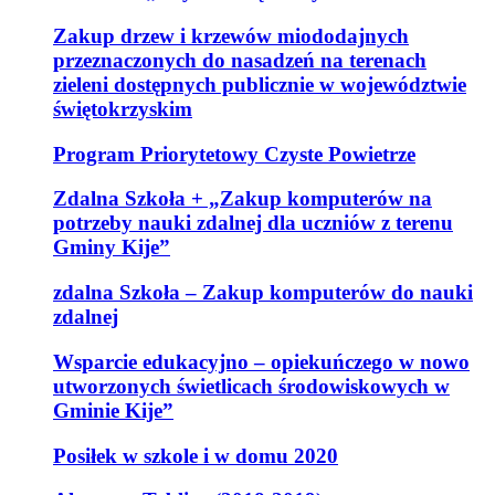
Zakup drzew i krzewów miododajnych
przeznaczonych do nasadzeń na terenach
zieleni dostępnych publicznie w województwie
świętokrzyskim
Program Priorytetowy Czyste Powietrze
Zdalna Szkoła + „Zakup komputerów na
potrzeby nauki zdalnej dla uczniów z terenu
Gminy Kije”
zdalna Szkoła – Zakup komputerów do nauki
zdalnej
Wsparcie edukacyjno – opiekuńczego w nowo
utworzonych świetlicach środowiskowych w
Gminie Kije”
Posiłek w szkole i w domu 2020