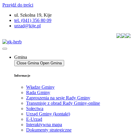
Przejdź do treści
ul. Szkolna 19, Kije
tel. (041) 356 80 09
urzad@kije.pl
Gmina
Close Gmina
Open Gmina
Informacje
Władze Gminy
Rada Gminy
Zaproszenia na sesje Rady Gminy
Transmisje z obrad Rady Gminy-online
Sołectwa
Urząd Gminy (kontakt)
E-Urząd
Interaktywna mapa
Dokumenty strategiczne