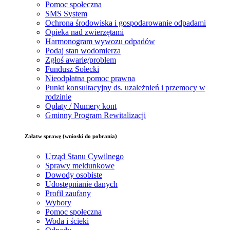
Pomoc społeczna
SMS System
Ochrona środowiska i gospodarowanie odpadami
Opieka nad zwierzętami
Harmonogram wywozu odpadów
Podaj stan wodomierza
Zgłoś awarię/problem
Fundusz Sołecki
Nieodpłatna pomoc prawna
Punkt konsultacyjny ds. uzależnień i przemocy w
rodzinie
Opłaty / Numery kont
Gminny Program Rewitalizacji
Załatw sprawę (wnioski do pobrania)
Urząd Stanu Cywilnego
Sprawy meldunkowe
Dowody osobiste
Udostępnianie danych
Profil zaufany
Wybory
Pomoc społeczna
Woda i ścieki