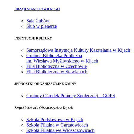
URZĄD STANU CYWILNEGO
Sala ślubów
Ślub w plenerze
INSTYTUCJE KULTURY
Samorządowa Instytucja Kultury Kasztelania w Kijach
Gminna Biblioteka Publiczna
im. Wiesława Myśliwskiego w Kijach
Filia Biblioteczna w Czechowie
Filia Biblioteczna w Stawianach
JEDNOSTKI ORGANIZACYJNE GMINY
Gminny Ośrodek Pomocy Społecznej – GOPS
Zespół Placówek Oświatowych w Kijach
Szkoła Podstawowa w Kijach
Szkoła Filialna w Gartatowicach
Szkoła Filialna we Włoszczowicach