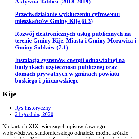
Aktywna Tablica (2018-2019)
Przeciwdziałanie wykluczeniu cyfrowemu
mieszkańców Gminy Kije (8.3)
Rozwój elektronicznych usług publicznych na
terenie Gminy Kije, Miasta i Gminy Morawica i
Gminy Sobków (7.1)
Instalacja systemów energii odnawialnej na
budynkach użyteczności publicznej oraz
domach prywatnych w gminach powiatu
buskiego i pińczowskiego
Kije
Rys historyczny
21 grudnia, 2020
Na kartach XIX. wiecznych opisów dawnego
województwa sandomierskiego odnaleźć można krótkie