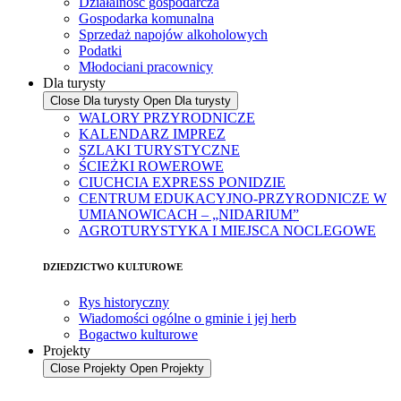
Działalność gospodarcza
Gospodarka komunalna
Sprzedaż napojów alkoholowych
Podatki
Młodociani pracownicy
Dla turysty
Close Dla turysty
Open Dla turysty
WALORY PRZYRODNICZE
KALENDARZ IMPREZ
SZLAKI TURYSTYCZNE
ŚCIEŻKI ROWEROWE
CIUCHCIA EXPRESS PONIDZIE
CENTRUM EDUKACYJNO-PRZYRODNICZE W
UMIANOWICACH – „NIDARIUM”
AGROTURYSTYKA I MIEJSCA NOCLEGOWE
DZIEDZICTWO KULTUROWE
Rys historyczny
Wiadomości ogólne o gminie i jej herb
Bogactwo kulturowe
Projekty
Close Projekty
Open Projekty