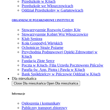
Przedszkole w Kijach
Przedszkole we Włoszczowicach
Oddział Przedszkolny w Gartatowicach
ORGANIZACJE POZARZĄDOWE I INSTYTUCJE
Stowarzyszenie Rozwoju Gminy Kije
Stowarzyszenie Kobiet Wsi Włoszczowice
Klub Seniora
Koła Gospodyń Wiejskich
Ochotnicze Straże Pożarne
Przychodnia Podstawowej Opieki Zdrowotnej w
Kijach
Fundacja Złote Serce
Poczta w Kijach- Filia Urzędu Pocztowego Pińczów
Parafia św. App. Piotra i Pawła w Kijach
Bank Spółdzielczy w Pińczowie Oddział w Kijach
Dla mieszkańca
Close Dla mieszkańca
Open Dla mieszkańca
Informacje
Ogłoszenia i komunikaty
Publiczny transport zbiorowy