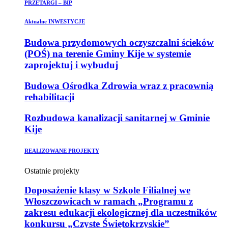
PRZETARGI – BIP
Aktualne INWESTYCJE
Budowa przydomowych oczyszczalni ścieków
(POŚ) na terenie Gminy Kije w systemie
zaprojektuj i wybuduj
Budowa Ośrodka Zdrowia wraz z pracownią
rehabilitacji
Rozbudowa kanalizacji sanitarnej w Gminie
Kije
REALIZOWANE PROJEKTY
Ostatnie projekty
Doposażenie klasy w Szkole Filialnej we
Włoszczowicach w ramach „Programu z
zakresu edukacji ekologicznej dla uczestników
konkursu „Czyste Świętokrzyskie”