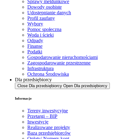
Sprawy meldunkowe
Dowody osobiste
Udostępnianie danych
Profil zaufany
Wybory
Pomoc społeczna
Woda i ścieki
Odpady
Finanse
Podatki
Gospodarowanie nieruchomościami
Zagospodarowanie przestrzenne
Infrastruktura
Ochrona Środowiska
Dla przedsiębiorcy
Close Dla przedsiębiorcy
Open Dla przedsiębiorcy
Informacje
Tereny inwestycyjne
Przetargi – BIP
Inwestycje
Realizowane projekty
Baza przedsiębiorców
Opłaty/ Numery kont