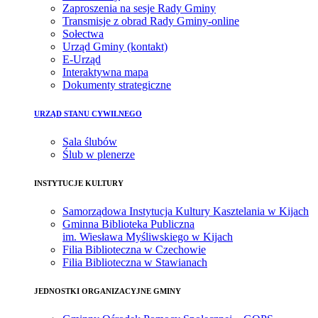
Zaproszenia na sesje Rady Gminy
Transmisje z obrad Rady Gminy-online
Sołectwa
Urząd Gminy (kontakt)
E-Urząd
Interaktywna mapa
Dokumenty strategiczne
URZĄD STANU CYWILNEGO
Sala ślubów
Ślub w plenerze
INSTYTUCJE KULTURY
Samorządowa Instytucja Kultury Kasztelania w Kijach
Gminna Biblioteka Publiczna
im. Wiesława Myśliwskiego w Kijach
Filia Biblioteczna w Czechowie
Filia Biblioteczna w Stawianach
JEDNOSTKI ORGANIZACYJNE GMINY