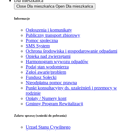
Dla mieszkańca
Close Dla mieszkańca
Open Dla mieszkańca
Informacje
Ogłoszenia i komunikaty
Publiczny transport zbiorowy
Pomoc społeczna
SMS System
Ochrona środowiska i gospodarowanie odpadami
Opieka nad zwierzętami
Harmonogram wywozu odpadów
Podaj stan wodomierza
Zgłoś awarię/problem
Fundusz Sołecki
Nieodpłatna pomoc prawna
Punkt konsultacyjny ds. uzależnień i przemocy w
rodzinie
Opłaty / Numery kont
Gminny Program Rewitalizacji
Załatw sprawę (wnioski do pobrania)
Urząd Stanu Cywilnego