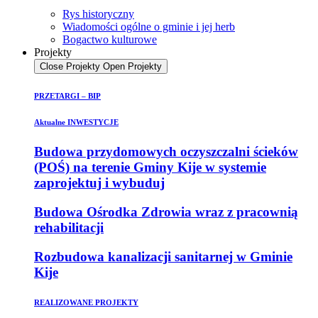
Rys historyczny
Wiadomości ogólne o gminie i jej herb
Bogactwo kulturowe
Projekty
Close Projekty
Open Projekty
PRZETARGI – BIP
Aktualne INWESTYCJE
Budowa przydomowych oczyszczalni ścieków
(POŚ) na terenie Gminy Kije w systemie
zaprojektuj i wybuduj
Budowa Ośrodka Zdrowia wraz z pracownią
rehabilitacji
Rozbudowa kanalizacji sanitarnej w Gminie
Kije
REALIZOWANE PROJEKTY