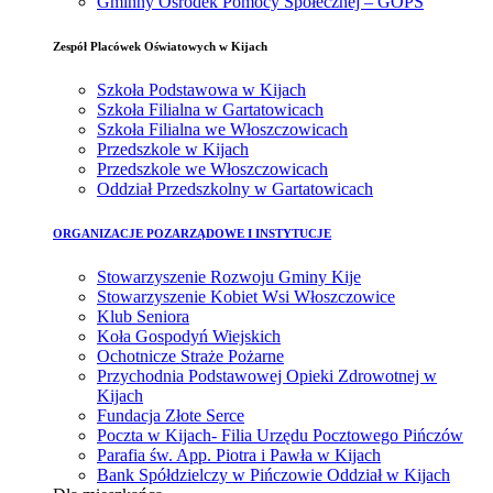
Gminny Ośrodek Pomocy Społecznej – GOPS
Zespół Placówek Oświatowych w Kijach
Szkoła Podstawowa w Kijach
Szkoła Filialna w Gartatowicach
Szkoła Filialna we Włoszczowicach
Przedszkole w Kijach
Przedszkole we Włoszczowicach
Oddział Przedszkolny w Gartatowicach
ORGANIZACJE POZARZĄDOWE I INSTYTUCJE
Stowarzyszenie Rozwoju Gminy Kije
Stowarzyszenie Kobiet Wsi Włoszczowice
Klub Seniora
Koła Gospodyń Wiejskich
Ochotnicze Straże Pożarne
Przychodnia Podstawowej Opieki Zdrowotnej w
Kijach
Fundacja Złote Serce
Poczta w Kijach- Filia Urzędu Pocztowego Pińczów
Parafia św. App. Piotra i Pawła w Kijach
Bank Spółdzielczy w Pińczowie Oddział w Kijach