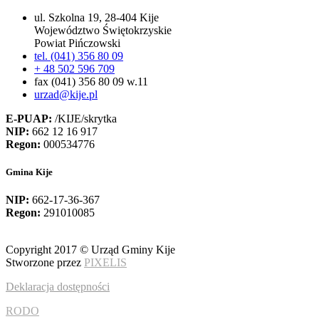
ul. Szkolna 19, 28-404 Kije
Województwo Świętokrzyskie
Powiat Pińczowski
tel. (041) 356 80 09
+ 48 502 596 709
fax (041) 356 80 09 w.11
urzad@kije.pl
E-PUAP:
/KIJE/skrytka
NIP:
662 12 16 917
Regon:
000534776
Gmina Kije
NIP:
662-17-36-367
Regon:
291010085
Copyright 2017 © Urząd Gminy Kije
Stworzone przez
PIXELIS
Deklaracja dostępności
RODO