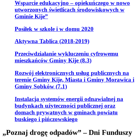
Wsparcie edukacyjno – opiekuńczego w nowo
utworzonych świetlicach środowiskowych w
Gminie Kije”
Posiłek w szkole i w domu 2020
Aktywna Tablica (2018-2019)
Przeciwdziałanie wykluczeniu cyfrowemu
mieszkańców Gminy Kije (8.3)
Rozwój elektronicznych usług publicznych na
terenie Gminy Kije, Miasta i Gminy Morawica i
Gminy Sobków (7.1)
Instalacja systemów energii odnawialnej na
budynkach użyteczności publicznej oraz
domach prywatnych w gminach powiatu
buskiego i pińczowskiego
„Poznaj drogę odpadów” – Dni Funduszy