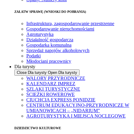
ZAŁATW SPRAWĘ (WNIOSKI DO POBRANIA)
Infrastruktura, zagospodarowanie przestrzenne
Gospodarowanie nieruchomościami
Agroturystyka
Działalność gospodarcza
Gospodarka komunalna
Sprzedaż napojów alkoholowych
Podatki
Młodociani pracownicy
Dla turysty
Close Dla turysty
Open Dla turysty
WALORY PRZYRODNICZE
KALENDARZ IMPREZ
SZLAKI TURYSTYCZNE
ŚCIEŻKI ROWEROWE
CIUCHCIA EXPRESS PONIDZIE
CENTRUM EDUKACYJNO-PRZYRODNICZE W
UMIANOWICACH – „NIDARIUM”
AGROTURYSTYKA I MIEJSCA NOCLEGOWE
DZIEDZICTWO KULTUROWE