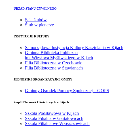
URZĄD STANU CYWILNEGO
Sala ślubów
Ślub w plenerze
INSTYTUCJE KULTURY
Samorządowa Instytucja Kultury Kasztelania w Kijach
Gminna Biblioteka Publiczna
im. Wiesława Myśliwskiego w Kijach
Filia Biblioteczna w Czechowie
Filia Biblioteczna w Stawianach
JEDNOSTKI ORGANIZACYJNE GMINY
Gminny Ośrodek Pomocy Społecznej – GOPS
Zespół Placówek Oświatowych w Kijach
Szkoła Podstawowa w Kijach
Szkoła Filialna w Gartatowicach
Szkoła Filialna we Włoszczowicach