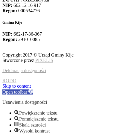
NIP:
662 12 16 917
Regon:
000534776
Gmina Kije
NIP:
662-17-36-367
Regon:
291010085
Copyright 2017 © Urząd Gminy Kije
Stworzone przez
PIXELIS
Deklaracja dostępności
RODO
Skip to content
Open toolbar
Ustawienia dostępności
Powiększenie tekstu
Pomniejszenie tekstu
Skala szarości
Wysoki kontrast