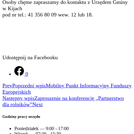
Osoby chętne zapraszamy do kontaktu z Urzędem Gminy
w Kijach
pod nr tel.: 41 356 80 09 wew. 12 lub 18.
Udostępnij na Facebooku
0
Prev
Poprzedni wpis
Mobilny Punkt Informacyjny Funduszy
Europejskich
Następny wpis
Zaproszenie na konferencję „Partnerstwo
dla rolników”
Next
Godziny pracy urzędu
Poniedziałek — 9:00 - 17:00
Wtorek — 07:30 - 15:30