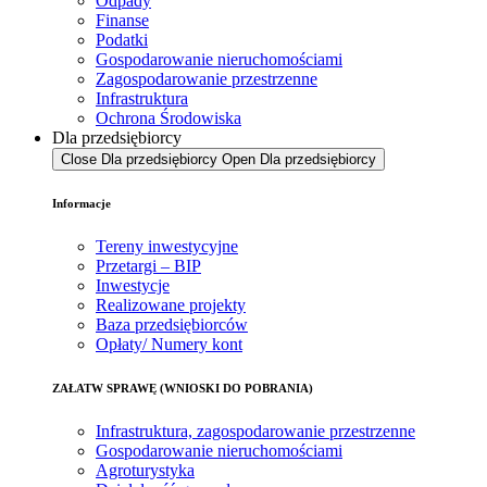
Odpady
Finanse
Podatki
Gospodarowanie nieruchomościami
Zagospodarowanie przestrzenne
Infrastruktura
Ochrona Środowiska
Dla przedsiębiorcy
Close Dla przedsiębiorcy
Open Dla przedsiębiorcy
Informacje
Tereny inwestycyjne
Przetargi – BIP
Inwestycje
Realizowane projekty
Baza przedsiębiorców
Opłaty/ Numery kont
ZAŁATW SPRAWĘ (WNIOSKI DO POBRANIA)
Infrastruktura, zagospodarowanie przestrzenne
Gospodarowanie nieruchomościami
Agroturystyka