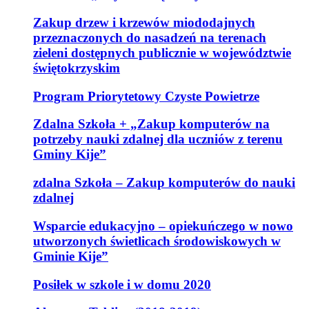
Zakup drzew i krzewów miododajnych
przeznaczonych do nasadzeń na terenach
zieleni dostępnych publicznie w województwie
świętokrzyskim
Program Priorytetowy Czyste Powietrze
Zdalna Szkoła + „Zakup komputerów na
potrzeby nauki zdalnej dla uczniów z terenu
Gminy Kije”
zdalna Szkoła – Zakup komputerów do nauki
zdalnej
Wsparcie edukacyjno – opiekuńczego w nowo
utworzonych świetlicach środowiskowych w
Gminie Kije”
Posiłek w szkole i w domu 2020