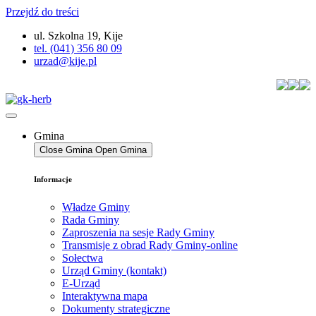
Przejdź do treści
ul. Szkolna 19, Kije
tel. (041) 356 80 09
urzad@kije.pl
Gmina
Close Gmina
Open Gmina
Informacje
Władze Gminy
Rada Gminy
Zaproszenia na sesje Rady Gminy
Transmisje z obrad Rady Gminy-online
Sołectwa
Urząd Gminy (kontakt)
E-Urząd
Interaktywna mapa
Dokumenty strategiczne