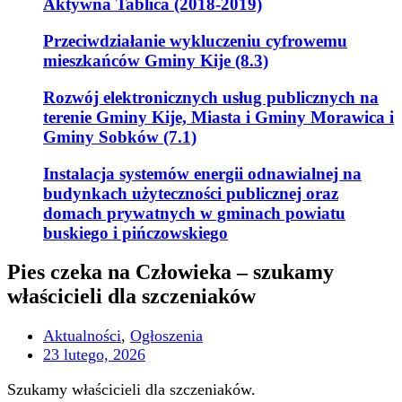
Aktywna Tablica (2018-2019)
Przeciwdziałanie wykluczeniu cyfrowemu
mieszkańców Gminy Kije (8.3)
Rozwój elektronicznych usług publicznych na
terenie Gminy Kije, Miasta i Gminy Morawica i
Gminy Sobków (7.1)
Instalacja systemów energii odnawialnej na
budynkach użyteczności publicznej oraz
domach prywatnych w gminach powiatu
buskiego i pińczowskiego
Pies czeka na Człowieka – szukamy
właścicieli dla szczeniaków
Aktualności
,
Ogłoszenia
23 lutego, 2026
Szukamy właścicieli dla szczeniaków.