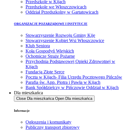
Przedszkole w Kijach
Przedszkole we Włoszczowicach
Oddział Przedszkolny w Gartatowicach
ORGANIZACJE POZARZĄDOWE I INSTYTUCJE
Stowarzyszenie Rozwoju Gminy Kije
Stowarzyszenie Kobiet Wsi Włoszczowice
Klub Seniora
Koła Gospodyń Wiejskich
Ochotnicze Straże Pożarne
Przychodnia Podstawowej Opieki Zdrowotnej w
Kijach
Fundacja Złote Serce
Poczta w Kijach- Filia Urzędu Pocztowego Pińczów
Parafia św. App. Piotra i Pawła w Kijach
Bank Spółdzielczy w Pińczowie Oddział w Kijach
Dla mieszkańca
Close Dla mieszkańca
Open Dla mieszkańca
Informacje
Ogłoszenia i komunikaty
Publiczny transport zbiorowy