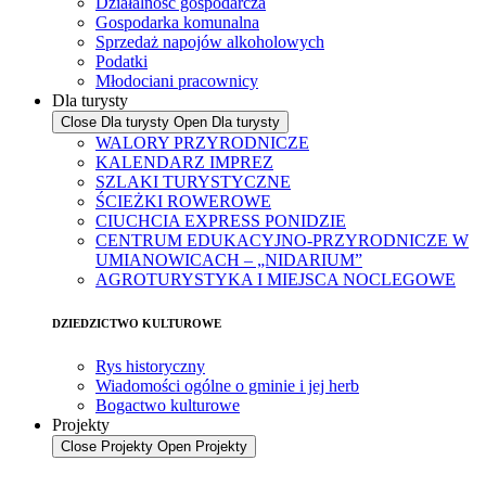
Działalność gospodarcza
Gospodarka komunalna
Sprzedaż napojów alkoholowych
Podatki
Młodociani pracownicy
Dla turysty
Close Dla turysty
Open Dla turysty
WALORY PRZYRODNICZE
KALENDARZ IMPREZ
SZLAKI TURYSTYCZNE
ŚCIEŻKI ROWEROWE
CIUCHCIA EXPRESS PONIDZIE
CENTRUM EDUKACYJNO-PRZYRODNICZE W
UMIANOWICACH – „NIDARIUM”
AGROTURYSTYKA I MIEJSCA NOCLEGOWE
DZIEDZICTWO KULTUROWE
Rys historyczny
Wiadomości ogólne o gminie i jej herb
Bogactwo kulturowe
Projekty
Close Projekty
Open Projekty