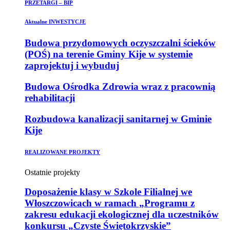
PRZETARGI – BIP
Aktualne INWESTYCJE
Budowa przydomowych oczyszczalni ścieków
(POŚ) na terenie Gminy Kije w systemie
zaprojektuj i wybuduj
Budowa Ośrodka Zdrowia wraz z pracownią
rehabilitacji
Rozbudowa kanalizacji sanitarnej w Gminie
Kije
REALIZOWANE PROJEKTY
Ostatnie projekty
Doposażenie klasy w Szkole Filialnej we
Włoszczowicach w ramach „Programu z
zakresu edukacji ekologicznej dla uczestników
konkursu „Czyste Świętokrzyskie”