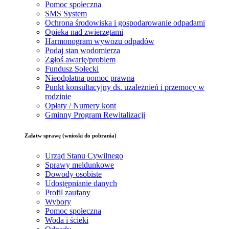
Pomoc społeczna
SMS System
Ochrona środowiska i gospodarowanie odpadami
Opieka nad zwierzętami
Harmonogram wywozu odpadów
Podaj stan wodomierza
Zgłoś awarię/problem
Fundusz Sołecki
Nieodpłatna pomoc prawna
Punkt konsultacyjny ds. uzależnień i przemocy w
rodzinie
Opłaty / Numery kont
Gminny Program Rewitalizacji
Załatw sprawę (wnioski do pobrania)
Urząd Stanu Cywilnego
Sprawy meldunkowe
Dowody osobiste
Udostępnianie danych
Profil zaufany
Wybory
Pomoc społeczna
Woda i ścieki