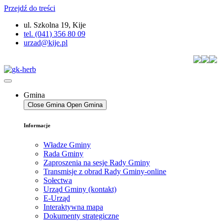
Przejdź do treści
ul. Szkolna 19, Kije
tel. (041) 356 80 09
urzad@kije.pl
Gmina
Close Gmina
Open Gmina
Informacje
Władze Gminy
Rada Gminy
Zaproszenia na sesje Rady Gminy
Transmisje z obrad Rady Gminy-online
Sołectwa
Urząd Gminy (kontakt)
E-Urząd
Interaktywna mapa
Dokumenty strategiczne