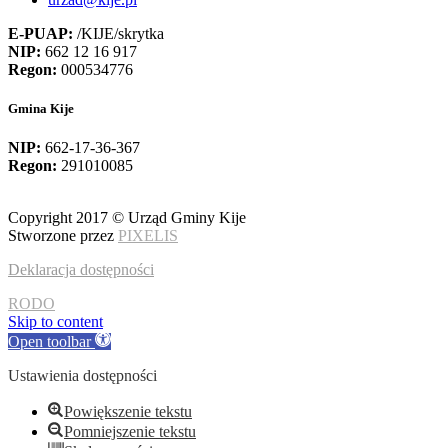
E-PUAP:
/KIJE/skrytka
NIP:
662 12 16 917
Regon:
000534776
Gmina Kije
NIP:
662-17-36-367
Regon:
291010085
Copyright 2017 © Urząd Gminy Kije
Stworzone przez
PIXELIS
Deklaracja dostępności
RODO
Skip to content
Open toolbar
Ustawienia dostępności
Powiększenie tekstu
Pomniejszenie tekstu