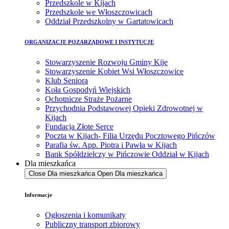
Przedszkole w Kijach
Przedszkole we Włoszczowicach
Oddział Przedszkolny w Gartatowicach
ORGANIZACJE POZARZĄDOWE I INSTYTUCJE
Stowarzyszenie Rozwoju Gminy Kije
Stowarzyszenie Kobiet Wsi Włoszczowice
Klub Seniora
Koła Gospodyń Wiejskich
Ochotnicze Straże Pożarne
Przychodnia Podstawowej Opieki Zdrowotnej w
Kijach
Fundacja Złote Serce
Poczta w Kijach- Filia Urzędu Pocztowego Pińczów
Parafia św. App. Piotra i Pawła w Kijach
Bank Spółdzielczy w Pińczowie Oddział w Kijach
Dla mieszkańca
Close Dla mieszkańca
Open Dla mieszkańca
Informacje
Ogłoszenia i komunikaty
Publiczny transport zbiorowy