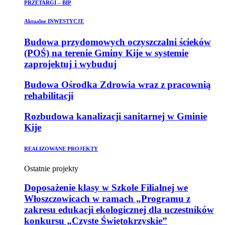
PRZETARGI – BIP
Aktualne INWESTYCJE
Budowa przydomowych oczyszczalni ścieków
(POŚ) na terenie Gminy Kije w systemie
zaprojektuj i wybuduj
Budowa Ośrodka Zdrowia wraz z pracownią
rehabilitacji
Rozbudowa kanalizacji sanitarnej w Gminie
Kije
REALIZOWANE PROJEKTY
Ostatnie projekty
Doposażenie klasy w Szkole Filialnej we
Włoszczowicach w ramach „Programu z
zakresu edukacji ekologicznej dla uczestników
konkursu „Czyste Świętokrzyskie”