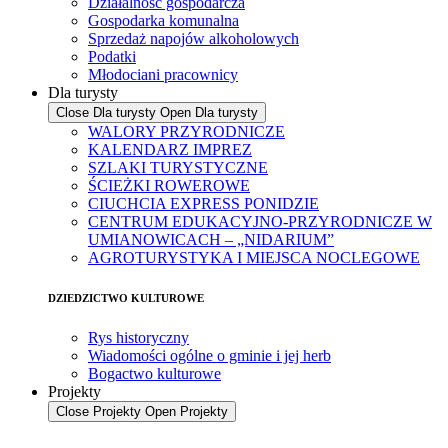
Działalność gospodarcza
Gospodarka komunalna
Sprzedaż napojów alkoholowych
Podatki
Młodociani pracownicy
Dla turysty
Close Dla turysty
Open Dla turysty
WALORY PRZYRODNICZE
KALENDARZ IMPREZ
SZLAKI TURYSTYCZNE
ŚCIEŻKI ROWEROWE
CIUCHCIA EXPRESS PONIDZIE
CENTRUM EDUKACYJNO-PRZYRODNICZE W
UMIANOWICACH – „NIDARIUM”
AGROTURYSTYKA I MIEJSCA NOCLEGOWE
DZIEDZICTWO KULTUROWE
Rys historyczny
Wiadomości ogólne o gminie i jej herb
Bogactwo kulturowe
Projekty
Close Projekty
Open Projekty