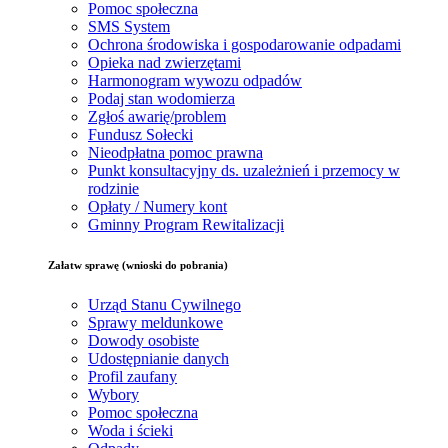
Pomoc społeczna
SMS System
Ochrona środowiska i gospodarowanie odpadami
Opieka nad zwierzętami
Harmonogram wywozu odpadów
Podaj stan wodomierza
Zgłoś awarię/problem
Fundusz Sołecki
Nieodpłatna pomoc prawna
Punkt konsultacyjny ds. uzależnień i przemocy w
rodzinie
Opłaty / Numery kont
Gminny Program Rewitalizacji
Załatw sprawę (wnioski do pobrania)
Urząd Stanu Cywilnego
Sprawy meldunkowe
Dowody osobiste
Udostępnianie danych
Profil zaufany
Wybory
Pomoc społeczna
Woda i ścieki