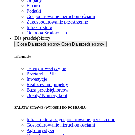
Odpady
Finanse
Podatki
Gospodarowanie nieruchomościami
Zagospodarowanie przestrzenne
Infrastruktura
Ochrona Środowiska
Dla przedsiębiorcy
Close Dla przedsiębiorcy
Open Dla przedsiębiorcy
Informacje
Tereny inwestycyjne
Przetargi – BIP
Inwestycje
Realizowane projekty
Baza przedsiębiorców
Opłaty/ Numery kont
ZAŁATW SPRAWĘ (WNIOSKI DO POBRANIA)
Infrastruktura, zagospodarowanie przestrzenne
Gospodarowanie nieruchomościami
Agroturystyka