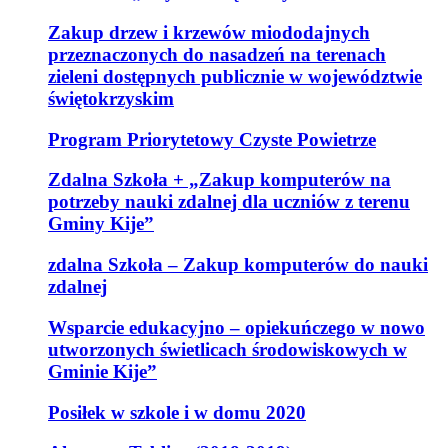
Zakup drzew i krzewów miododajnych
przeznaczonych do nasadzeń na terenach
zieleni dostępnych publicznie w województwie
świętokrzyskim
Program Priorytetowy Czyste Powietrze
Zdalna Szkoła + „Zakup komputerów na
potrzeby nauki zdalnej dla uczniów z terenu
Gminy Kije”
zdalna Szkoła – Zakup komputerów do nauki
zdalnej
Wsparcie edukacyjno – opiekuńczego w nowo
utworzonych świetlicach środowiskowych w
Gminie Kije”
Posiłek w szkole i w domu 2020