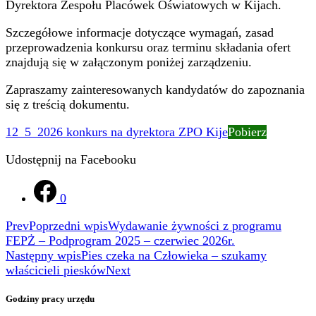
Dyrektora Zespołu Placówek Oświatowych w Kijach.
Szczegółowe informacje dotyczące wymagań, zasad
przeprowadzenia konkursu oraz terminu składania ofert
znajdują się w załączonym poniżej zarządzeniu.
Zapraszamy zainteresowanych kandydatów do zapoznania
się z treścią dokumentu.
12_5_2026 konkurs na dyrektora ZPO Kije
Pobierz
Udostępnij na Facebooku
0
Prev
Poprzedni wpis
Wydawanie żywności z programu
FEPŻ – Podprogram 2025 – czerwiec 2026r.
Następny wpis
Pies czeka na Człowieka – szukamy
właścicieli piesków
Next
Godziny pracy urzędu