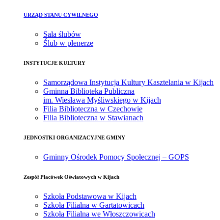
URZĄD STANU CYWILNEGO
Sala ślubów
Ślub w plenerze
INSTYTUCJE KULTURY
Samorządowa Instytucja Kultury Kasztelania w Kijach
Gminna Biblioteka Publiczna
im. Wiesława Myśliwskiego w Kijach
Filia Biblioteczna w Czechowie
Filia Biblioteczna w Stawianach
JEDNOSTKI ORGANIZACYJNE GMINY
Gminny Ośrodek Pomocy Społecznej – GOPS
Zespół Placówek Oświatowych w Kijach
Szkoła Podstawowa w Kijach
Szkoła Filialna w Gartatowicach
Szkoła Filialna we Włoszczowicach