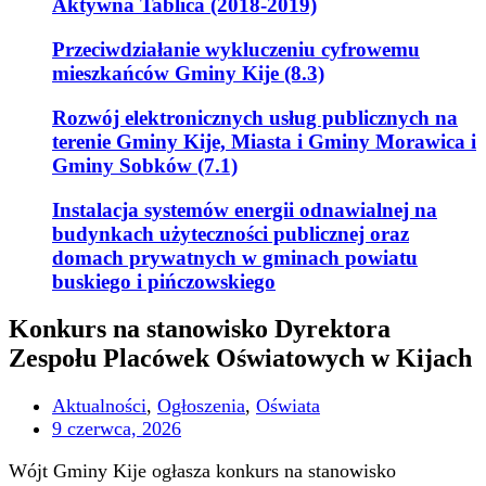
Aktywna Tablica (2018-2019)
Przeciwdziałanie wykluczeniu cyfrowemu
mieszkańców Gminy Kije (8.3)
Rozwój elektronicznych usług publicznych na
terenie Gminy Kije, Miasta i Gminy Morawica i
Gminy Sobków (7.1)
Instalacja systemów energii odnawialnej na
budynkach użyteczności publicznej oraz
domach prywatnych w gminach powiatu
buskiego i pińczowskiego
Konkurs na stanowisko Dyrektora
Zespołu Placówek Oświatowych w Kijach
Aktualności
,
Ogłoszenia
,
Oświata
9 czerwca, 2026
Wójt Gminy Kije ogłasza konkurs na stanowisko