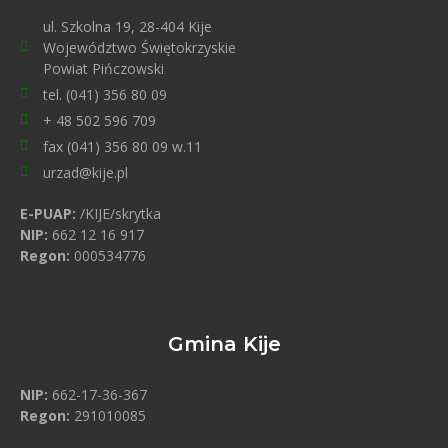
ul. Szkolna 19, 28-404 Kije
Województwo Świętokrzyskie
Powiat Pińczowski
tel. (041) 356 80 09
+ 48 502 596 709
fax (041) 356 80 09 w.11
urzad@kije.pl
E-PUAP:
/KIJE/skrytka
NIP:
662 12 16 917
Regon:
000534776
Gmina Kije
NIP:
662-17-36-367
Regon:
291010085