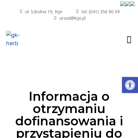
ul. Szkolna 19, Kije
tel. (041) 356 80 09
urzad@kije.pl
Open
Informacja o
otrzymaniu
dofinansowania i
przystąpieniu do