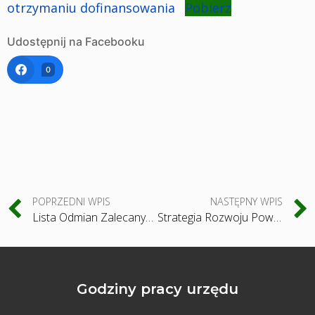
otrzymaniu dofinansowania
Pobierz
Udostępnij na Facebooku
0
POPRZEDNI WPIS
NASTĘPNY WPIS
Lista Odmian Zalecanych do uprawy w 2026 roku
Strategia Rozwoju Powiatu Pińczowskiego 2026–2034+ – Twoja opinia ma znaczenie!
Godziny pracy urzędu