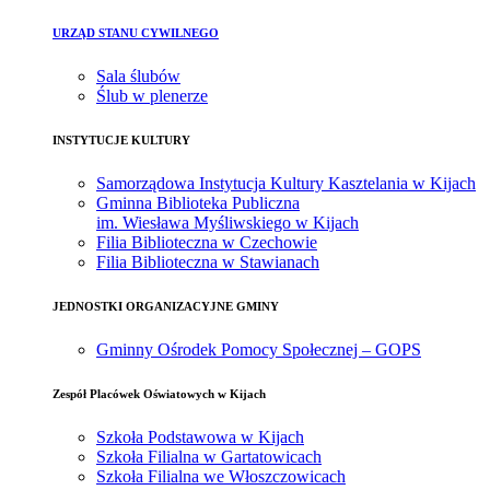
URZĄD STANU CYWILNEGO
Sala ślubów
Ślub w plenerze
INSTYTUCJE KULTURY
Samorządowa Instytucja Kultury Kasztelania w Kijach
Gminna Biblioteka Publiczna
im. Wiesława Myśliwskiego w Kijach
Filia Biblioteczna w Czechowie
Filia Biblioteczna w Stawianach
JEDNOSTKI ORGANIZACYJNE GMINY
Gminny Ośrodek Pomocy Społecznej – GOPS
Zespół Placówek Oświatowych w Kijach
Szkoła Podstawowa w Kijach
Szkoła Filialna w Gartatowicach
Szkoła Filialna we Włoszczowicach