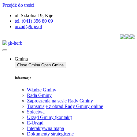
Przejdź do treści
ul. Szkolna 19, Kije
tel. (041) 356 80 09
urzad@kije.pl
Gmina
Close Gmina
Open Gmina
Informacje
Władze Gminy
Rada Gminy
Zaproszenia na sesje Rady Gminy
Transmisje z obrad Rady Gminy-online
Sołectwa
Urząd Gminy (kontakt)
E-Urząd
Interaktywna mapa
Dokumenty strategiczne