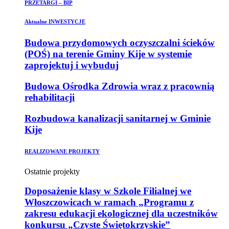
PRZETARGI – BIP
Aktualne INWESTYCJE
Budowa przydomowych oczyszczalni ścieków
(POŚ) na terenie Gminy Kije w systemie
zaprojektuj i wybuduj
Budowa Ośrodka Zdrowia wraz z pracownią
rehabilitacji
Rozbudowa kanalizacji sanitarnej w Gminie
Kije
REALIZOWANE PROJEKTY
Ostatnie projekty
Doposażenie klasy w Szkole Filialnej we
Włoszczowicach w ramach „Programu z
zakresu edukacji ekologicznej dla uczestników
konkursu „Czyste Świętokrzyskie”