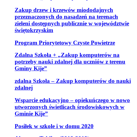
Zakup drzew i krzewów miododajnych
przeznaczonych do nasadzeń na terenach
zieleni dostępnych publicznie w województwie
świętokrzyskim
Program Priorytetowy Czyste Powietrze
Zdalna Szkoła + „Zakup komputerów na
potrzeby nauki zdalnej dla uczniów z terenu
Gminy Kije”
zdalna Szkoła – Zakup komputerów do nauki
zdalnej
Wsparcie edukacyjno – opiekuńczego w nowo
utworzonych świetlicach środowiskowych w
Gminie Kije”
Posiłek w szkole i w domu 2020