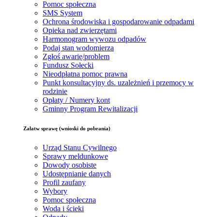
Pomoc społeczna
SMS System
Ochrona środowiska i gospodarowanie odpadami
Opieka nad zwierzętami
Harmonogram wywozu odpadów
Podaj stan wodomierza
Zgłoś awarię/problem
Fundusz Sołecki
Nieodpłatna pomoc prawna
Punkt konsultacyjny ds. uzależnień i przemocy w
rodzinie
Opłaty / Numery kont
Gminny Program Rewitalizacji
Załatw sprawę (wnioski do pobrania)
Urząd Stanu Cywilnego
Sprawy meldunkowe
Dowody osobiste
Udostępnianie danych
Profil zaufany
Wybory
Pomoc społeczna
Woda i ścieki