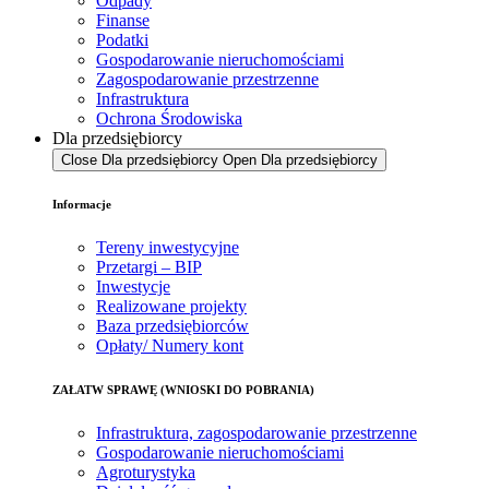
Odpady
Finanse
Podatki
Gospodarowanie nieruchomościami
Zagospodarowanie przestrzenne
Infrastruktura
Ochrona Środowiska
Dla przedsiębiorcy
Close Dla przedsiębiorcy
Open Dla przedsiębiorcy
Informacje
Tereny inwestycyjne
Przetargi – BIP
Inwestycje
Realizowane projekty
Baza przedsiębiorców
Opłaty/ Numery kont
ZAŁATW SPRAWĘ (WNIOSKI DO POBRANIA)
Infrastruktura, zagospodarowanie przestrzenne
Gospodarowanie nieruchomościami
Agroturystyka