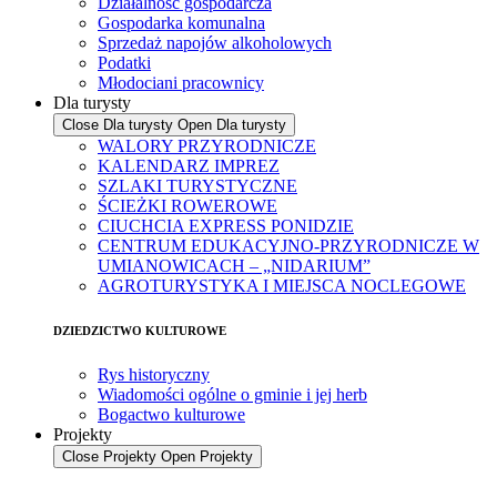
Działalność gospodarcza
Gospodarka komunalna
Sprzedaż napojów alkoholowych
Podatki
Młodociani pracownicy
Dla turysty
Close Dla turysty
Open Dla turysty
WALORY PRZYRODNICZE
KALENDARZ IMPREZ
SZLAKI TURYSTYCZNE
ŚCIEŻKI ROWEROWE
CIUCHCIA EXPRESS PONIDZIE
CENTRUM EDUKACYJNO-PRZYRODNICZE W
UMIANOWICACH – „NIDARIUM”
AGROTURYSTYKA I MIEJSCA NOCLEGOWE
DZIEDZICTWO KULTUROWE
Rys historyczny
Wiadomości ogólne o gminie i jej herb
Bogactwo kulturowe
Projekty
Close Projekty
Open Projekty