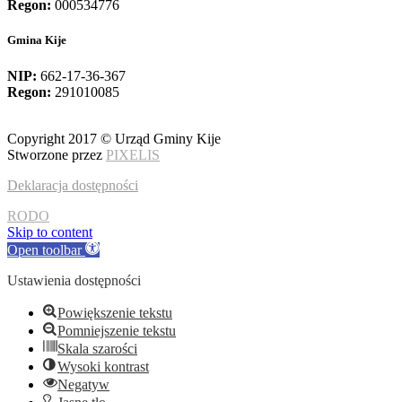
Regon:
000534776
Gmina Kije
NIP:
662-17-36-367
Regon:
291010085
Copyright 2017 © Urząd Gminy Kije
Stworzone przez
PIXELIS
Deklaracja dostępności
RODO
Skip to content
Open toolbar
Ustawienia dostępności
Powiększenie tekstu
Pomniejszenie tekstu
Skala szarości
Wysoki kontrast
Negatyw