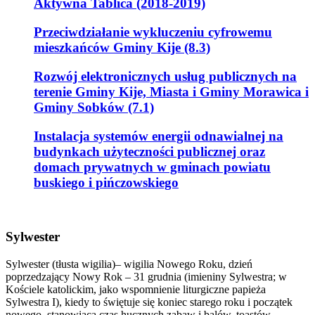
Aktywna Tablica (2018-2019)
Przeciwdziałanie wykluczeniu cyfrowemu
mieszkańców Gminy Kije (8.3)
Rozwój elektronicznych usług publicznych na
terenie Gminy Kije, Miasta i Gminy Morawica i
Gminy Sobków (7.1)
Instalacja systemów energii odnawialnej na
budynkach użyteczności publicznej oraz
domach prywatnych w gminach powiatu
buskiego i pińczowskiego
Sylwester
Sylwester (tłusta wigilia)– wigilia Nowego Roku, dzień
poprzedzający Nowy Rok – 31 grudnia (imieniny Sylwestra; w
Kościele katolickim, jako wspomnienie liturgiczne papieża
Sylwestra I), kiedy to świętuje się koniec starego roku i początek
nowego, stanowiąca czas hucznych zabaw i balów, toastów,