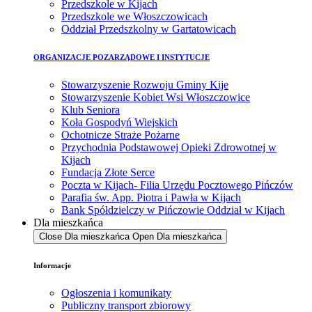
Przedszkole w Kijach
Przedszkole we Włoszczowicach
Oddział Przedszkolny w Gartatowicach
ORGANIZACJE POZARZĄDOWE I INSTYTUCJE
Stowarzyszenie Rozwoju Gminy Kije
Stowarzyszenie Kobiet Wsi Włoszczowice
Klub Seniora
Koła Gospodyń Wiejskich
Ochotnicze Straże Pożarne
Przychodnia Podstawowej Opieki Zdrowotnej w
Kijach
Fundacja Złote Serce
Poczta w Kijach- Filia Urzędu Pocztowego Pińczów
Parafia św. App. Piotra i Pawła w Kijach
Bank Spółdzielczy w Pińczowie Oddział w Kijach
Dla mieszkańca
Close Dla mieszkańca
Open Dla mieszkańca
Informacje
Ogłoszenia i komunikaty
Publiczny transport zbiorowy