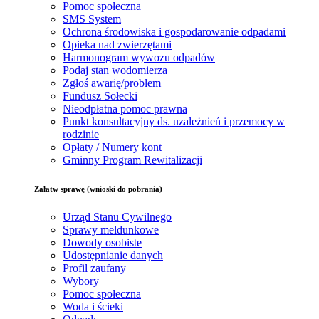
Pomoc społeczna
SMS System
Ochrona środowiska i gospodarowanie odpadami
Opieka nad zwierzętami
Harmonogram wywozu odpadów
Podaj stan wodomierza
Zgłoś awarię/problem
Fundusz Sołecki
Nieodpłatna pomoc prawna
Punkt konsultacyjny ds. uzależnień i przemocy w
rodzinie
Opłaty / Numery kont
Gminny Program Rewitalizacji
Załatw sprawę (wnioski do pobrania)
Urząd Stanu Cywilnego
Sprawy meldunkowe
Dowody osobiste
Udostępnianie danych
Profil zaufany
Wybory
Pomoc społeczna
Woda i ścieki