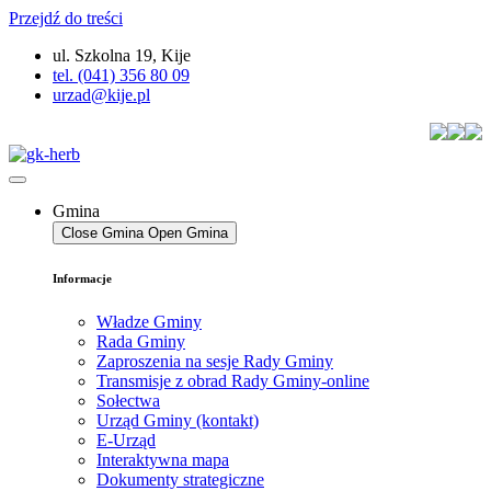
Przejdź do treści
ul. Szkolna 19, Kije
tel. (041) 356 80 09
urzad@kije.pl
Gmina
Close Gmina
Open Gmina
Informacje
Władze Gminy
Rada Gminy
Zaproszenia na sesje Rady Gminy
Transmisje z obrad Rady Gminy-online
Sołectwa
Urząd Gminy (kontakt)
E-Urząd
Interaktywna mapa
Dokumenty strategiczne