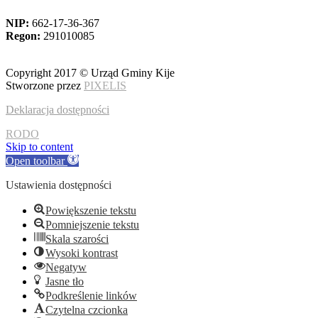
NIP:
662-17-36-367
Regon:
291010085
Copyright 2017 © Urząd Gminy Kije
Stworzone przez
PIXELIS
Deklaracja dostępności
RODO
Skip to content
Open toolbar
Ustawienia dostępności
Powiększenie tekstu
Pomniejszenie tekstu
Skala szarości
Wysoki kontrast
Negatyw
Jasne tło
Podkreślenie linków
Czytelna czcionka