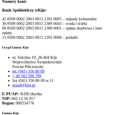
Numery kont:
Bank Spółdzielczy o/Kije:
42 8509 0002 2003 0015 2392 0005 – odpady komunalne
36 8509 0002 2003 0015 2389 0043 – woda i ścieki
06 8509 0002 2003 0015 2389 0001 – opłata skarbowa i inne
opłaty
15 8509 0002 2003 0015 2392 0006 – podatki
Urząd Gminy Kije
ul. Szkolna 19, 28-404 Kije
Województwo Świętokrzyskie
Powiat Pińczowski
tel. (041) 356 80 09
+ 48 502 596 709
fax (041) 356 80 09 w.11
urzad@kije.pl
E-PUAP:
/KIJE/skrytka
NIP:
662 12 16 917
Regon:
000534776
Gmina Kije