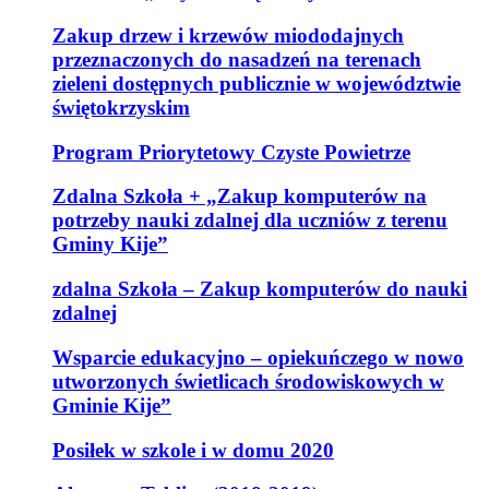
Zakup drzew i krzewów miododajnych
przeznaczonych do nasadzeń na terenach
zieleni dostępnych publicznie w województwie
świętokrzyskim
Program Priorytetowy Czyste Powietrze
Zdalna Szkoła + „Zakup komputerów na
potrzeby nauki zdalnej dla uczniów z terenu
Gminy Kije”
zdalna Szkoła – Zakup komputerów do nauki
zdalnej
Wsparcie edukacyjno – opiekuńczego w nowo
utworzonych świetlicach środowiskowych w
Gminie Kije”
Posiłek w szkole i w domu 2020