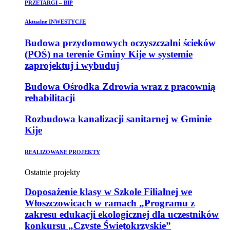
PRZETARGI – BIP
Aktualne INWESTYCJE
Budowa przydomowych oczyszczalni ścieków
(POŚ) na terenie Gminy Kije w systemie
zaprojektuj i wybuduj
Budowa Ośrodka Zdrowia wraz z pracownią
rehabilitacji
Rozbudowa kanalizacji sanitarnej w Gminie
Kije
REALIZOWANE PROJEKTY
Ostatnie projekty
Doposażenie klasy w Szkole Filialnej we
Włoszczowicach w ramach „Programu z
zakresu edukacji ekologicznej dla uczestników
konkursu „Czyste Świętokrzyskie”