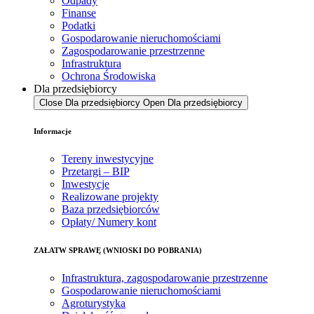
Odpady
Finanse
Podatki
Gospodarowanie nieruchomościami
Zagospodarowanie przestrzenne
Infrastruktura
Ochrona Środowiska
Dla przedsiębiorcy
Close Dla przedsiębiorcy
Open Dla przedsiębiorcy
Informacje
Tereny inwestycyjne
Przetargi – BIP
Inwestycje
Realizowane projekty
Baza przedsiębiorców
Opłaty/ Numery kont
ZAŁATW SPRAWĘ (WNIOSKI DO POBRANIA)
Infrastruktura, zagospodarowanie przestrzenne
Gospodarowanie nieruchomościami
Agroturystyka