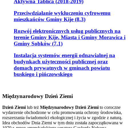
Aktywna Tablica (2018-2019)
Przeciwdziałanie wykluczeniu cyfrowemu
mieszkańców Gminy Kije (8.3)
Rozwój elektronicznych usług publicznych na
terenie Gminy Kije, Miasta i Gminy Morawica i
Gminy Sobków (7.1)
Instalacja systemów energii odnawialnej na
budynkach użyteczności publicznej oraz
domach prywatnych w gminach powiatu
buskiego i pińczowskiego
Międzynarodowy Dzień Ziemi
Dzień Ziemi
lub też
Międzynarodowy Dzień Ziemi
to coroczne
wydarzenie obchodzone w celu promowania ochrony środowiska,
rozszerzania świadomości ekologicznej i życia w zgodzie z naturą.
Idea obchodów Dnia Ziemi w tym dniu została zapoczątkowana w
1970 r. przez amerykańskiego senatora Gaylorda Nelsona.