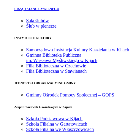
URZĄD STANU CYWILNEGO
Sala ślubów
Ślub w plenerze
INSTYTUCJE KULTURY
Samorządowa Instytucja Kultury Kasztelania w Kijach
Gminna Biblioteka Publiczna
im. Wiesława Myśliwskiego w Kijach
Filia Biblioteczna w Czechowie
Filia Biblioteczna w Stawianach
JEDNOSTKI ORGANIZACYJNE GMINY
Gminny Ośrodek Pomocy Społecznej – GOPS
Zespół Placówek Oświatowych w Kijach
Szkoła Podstawowa w Kijach
Szkoła Filialna w Gartatowicach
Szkoła Filialna we Włoszczowicach