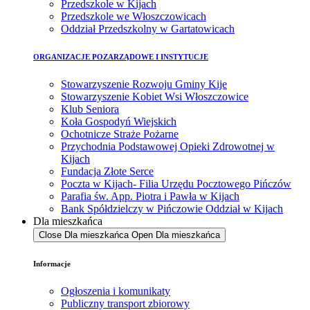
Przedszkole w Kijach
Przedszkole we Włoszczowicach
Oddział Przedszkolny w Gartatowicach
ORGANIZACJE POZARZĄDOWE I INSTYTUCJE
Stowarzyszenie Rozwoju Gminy Kije
Stowarzyszenie Kobiet Wsi Włoszczowice
Klub Seniora
Koła Gospodyń Wiejskich
Ochotnicze Straże Pożarne
Przychodnia Podstawowej Opieki Zdrowotnej w
Kijach
Fundacja Złote Serce
Poczta w Kijach- Filia Urzędu Pocztowego Pińczów
Parafia św. App. Piotra i Pawła w Kijach
Bank Spółdzielczy w Pińczowie Oddział w Kijach
Dla mieszkańca
Close Dla mieszkańca
Open Dla mieszkańca
Informacje
Ogłoszenia i komunikaty
Publiczny transport zbiorowy