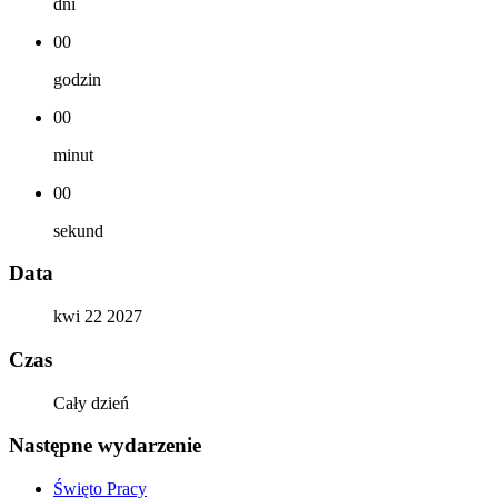
dni
00
godzin
00
minut
00
sekund
Data
kwi 22 2027
Czas
Cały dzień
Następne wydarzenie
Święto Pracy