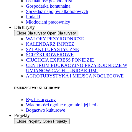
Działalność gospodarcza
Gospodarka komunalna
Sprzedaż napojów alkoholowych
Podatki
Młodociani pracownicy
Dla turysty
Close Dla turysty
Open Dla turysty
WALORY PRZYRODNICZE
KALENDARZ IMPREZ
SZLAKI TURYSTYCZNE
ŚCIEŻKI ROWEROWE
CIUCHCIA EXPRESS PONIDZIE
CENTRUM EDUKACYJNO-PRZYRODNICZE W
UMIANOWICACH – „NIDARIUM”
AGROTURYSTYKA I MIEJSCA NOCLEGOWE
DZIEDZICTWO KULTUROWE
Rys historyczny
Wiadomości ogólne o gminie i jej herb
Bogactwo kulturowe
Projekty
Close Projekty
Open Projekty