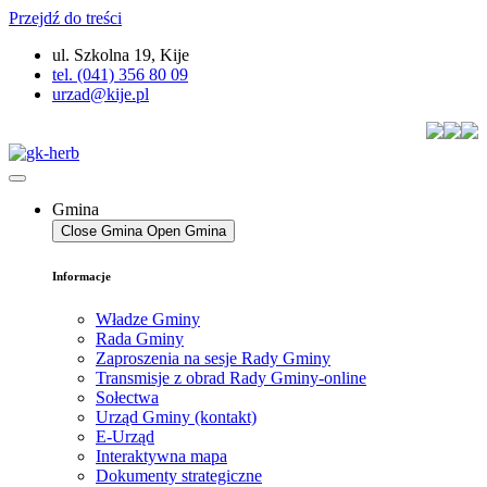
Przejdź do treści
ul. Szkolna 19, Kije
tel. (041) 356 80 09
urzad@kije.pl
Gmina
Close Gmina
Open Gmina
Informacje
Władze Gminy
Rada Gminy
Zaproszenia na sesje Rady Gminy
Transmisje z obrad Rady Gminy-online
Sołectwa
Urząd Gminy (kontakt)
E-Urząd
Interaktywna mapa
Dokumenty strategiczne