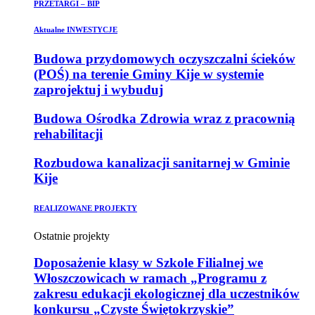
PRZETARGI – BIP
Aktualne INWESTYCJE
Budowa przydomowych oczyszczalni ścieków
(POŚ) na terenie Gminy Kije w systemie
zaprojektuj i wybuduj
Budowa Ośrodka Zdrowia wraz z pracownią
rehabilitacji
Rozbudowa kanalizacji sanitarnej w Gminie
Kije
REALIZOWANE PROJEKTY
Ostatnie projekty
Doposażenie klasy w Szkole Filialnej we
Włoszczowicach w ramach „Programu z
zakresu edukacji ekologicznej dla uczestników
konkursu „Czyste Świętokrzyskie”