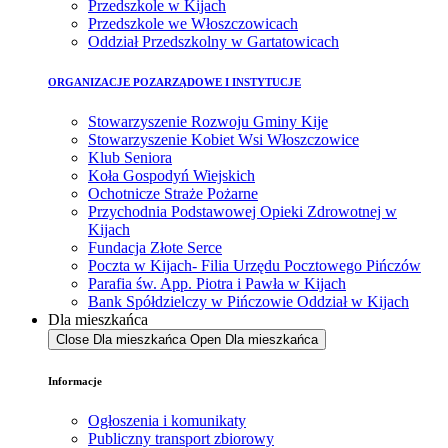
Przedszkole w Kijach
Przedszkole we Włoszczowicach
Oddział Przedszkolny w Gartatowicach
ORGANIZACJE POZARZĄDOWE I INSTYTUCJE
Stowarzyszenie Rozwoju Gminy Kije
Stowarzyszenie Kobiet Wsi Włoszczowice
Klub Seniora
Koła Gospodyń Wiejskich
Ochotnicze Straże Pożarne
Przychodnia Podstawowej Opieki Zdrowotnej w
Kijach
Fundacja Złote Serce
Poczta w Kijach- Filia Urzędu Pocztowego Pińczów
Parafia św. App. Piotra i Pawła w Kijach
Bank Spółdzielczy w Pińczowie Oddział w Kijach
Dla mieszkańca
Close Dla mieszkańca
Open Dla mieszkańca
Informacje
Ogłoszenia i komunikaty
Publiczny transport zbiorowy