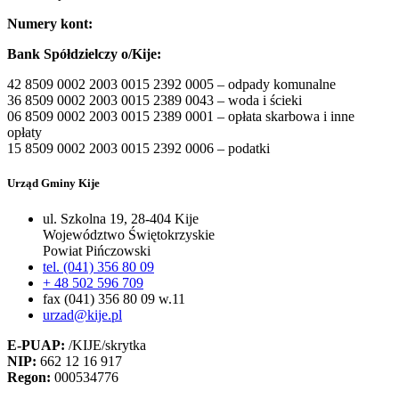
Numery kont:
Bank Spółdzielczy o/Kije:
42 8509 0002 2003 0015 2392 0005 – odpady komunalne
36 8509 0002 2003 0015 2389 0043 – woda i ścieki
06 8509 0002 2003 0015 2389 0001 – opłata skarbowa i inne
opłaty
15 8509 0002 2003 0015 2392 0006 – podatki
Urząd Gminy Kije
ul. Szkolna 19, 28-404 Kije
Województwo Świętokrzyskie
Powiat Pińczowski
tel. (041) 356 80 09
+ 48 502 596 709
fax (041) 356 80 09 w.11
urzad@kije.pl
E-PUAP:
/KIJE/skrytka
NIP:
662 12 16 917
Regon:
000534776