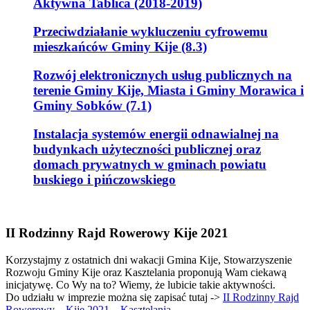
Aktywna Tablica (2018-2019)
Przeciwdziałanie wykluczeniu cyfrowemu
mieszkańców Gminy Kije (8.3)
Rozwój elektronicznych usług publicznych na
terenie Gminy Kije, Miasta i Gminy Morawica i
Gminy Sobków (7.1)
Instalacja systemów energii odnawialnej na
budynkach użyteczności publicznej oraz
domach prywatnych w gminach powiatu
buskiego i pińczowskiego
II Rodzinny Rajd Rowerowy Kije 2021
Korzystajmy z ostatnich dni wakacji Gmina Kije, Stowarzyszenie
Rozwoju Gminy Kije oraz Kasztelania proponują Wam ciekawą
inicjatywę. Co Wy na to? Wiemy, że lubicie takie aktywności.
Do udziału w imprezie można się zapisać tutaj ->
II Rodzinny Rajd
Rowerowy – Kije 2021 – Kasztelania