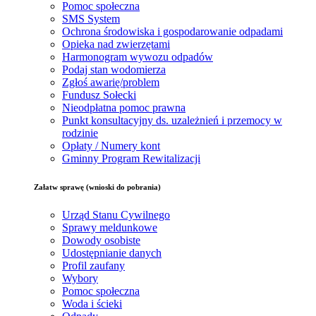
Pomoc społeczna
SMS System
Ochrona środowiska i gospodarowanie odpadami
Opieka nad zwierzętami
Harmonogram wywozu odpadów
Podaj stan wodomierza
Zgłoś awarię/problem
Fundusz Sołecki
Nieodpłatna pomoc prawna
Punkt konsultacyjny ds. uzależnień i przemocy w
rodzinie
Opłaty / Numery kont
Gminny Program Rewitalizacji
Załatw sprawę (wnioski do pobrania)
Urząd Stanu Cywilnego
Sprawy meldunkowe
Dowody osobiste
Udostępnianie danych
Profil zaufany
Wybory
Pomoc społeczna
Woda i ścieki