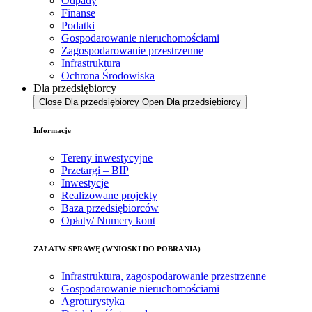
Odpady
Finanse
Podatki
Gospodarowanie nieruchomościami
Zagospodarowanie przestrzenne
Infrastruktura
Ochrona Środowiska
Dla przedsiębiorcy
Close Dla przedsiębiorcy
Open Dla przedsiębiorcy
Informacje
Tereny inwestycyjne
Przetargi – BIP
Inwestycje
Realizowane projekty
Baza przedsiębiorców
Opłaty/ Numery kont
ZAŁATW SPRAWĘ (WNIOSKI DO POBRANIA)
Infrastruktura, zagospodarowanie przestrzenne
Gospodarowanie nieruchomościami
Agroturystyka