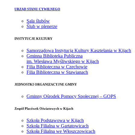
URZĄD STANU CYWILNEGO
Sala ślubów
Ślub w plenerze
INSTYTUCJE KULTURY
Samorządowa Instytucja Kultury Kasztelania w Kijach
Gminna Biblioteka Publiczna
im. Wiesława Myśliwskiego w Kijach
Filia Biblioteczna w Czechowie
Filia Biblioteczna w Stawianach
JEDNOSTKI ORGANIZACYJNE GMINY
Gminny Ośrodek Pomocy Społecznej – GOPS
Zespół Placówek Oświatowych w Kijach
Szkoła Podstawowa w Kijach
Szkoła Filialna w Gartatowicach
Szkoła Filialna we Włoszczowicach