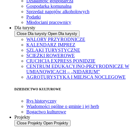
Działalność gospodarcza
Gospodarka komunalna
Sprzedaż napojów alkoholowych
Podatki
Młodociani pracownicy
Dla turysty
Close Dla turysty
Open Dla turysty
WALORY PRZYRODNICZE
KALENDARZ IMPREZ
SZLAKI TURYSTYCZNE
ŚCIEŻKI ROWEROWE
CIUCHCIA EXPRESS PONIDZIE
CENTRUM EDUKACYJNO-PRZYRODNICZE W
UMIANOWICACH – „NIDARIUM”
AGROTURYSTYKA I MIEJSCA NOCLEGOWE
DZIEDZICTWO KULTUROWE
Rys historyczny
Wiadomości ogólne o gminie i jej herb
Bogactwo kulturowe
Projekty
Close Projekty
Open Projekty