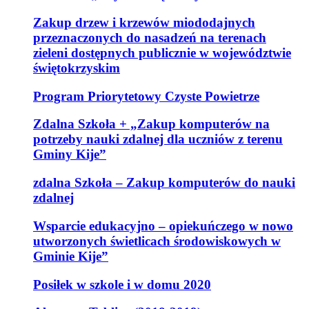
Zakup drzew i krzewów miododajnych
przeznaczonych do nasadzeń na terenach
zieleni dostępnych publicznie w województwie
świętokrzyskim
Program Priorytetowy Czyste Powietrze
Zdalna Szkoła + „Zakup komputerów na
potrzeby nauki zdalnej dla uczniów z terenu
Gminy Kije”
zdalna Szkoła – Zakup komputerów do nauki
zdalnej
Wsparcie edukacyjno – opiekuńczego w nowo
utworzonych świetlicach środowiskowych w
Gminie Kije”
Posiłek w szkole i w domu 2020