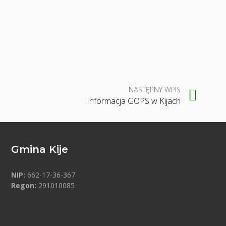
NASTĘPNY WPIS
Informacja GOPS w Kijach
Gmina Kije
NIP:
662-17-36-367
Regon:
291010085