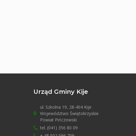
Urząd Gminy Kije
ul. Szkolna 19, 28-404 Kije
Województwo Świętokrzyskie
Powiat Pińczowski
tel. (041) 356 80 09
+ 48 502 596 709