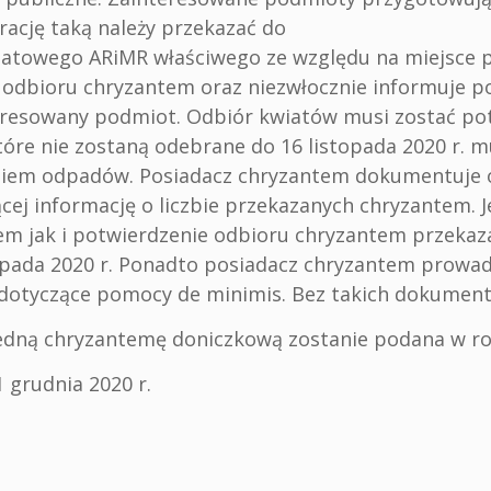
rację taką należy przekazać do
owiatowego ARiMR właściwego ze względu na miejsce
 odbioru chryzantem oraz niezwłocznie informuje p
eresowany podmiot. Odbiór kwiatów musi zostać po
óre nie zostaną odebrane do 16 listopada 2020 r. 
aniem odpadów. Posiadacz chryzantem dokumentuje
ącej informację o liczbie przekazanych chryzantem. 
m jak i potwierdzenie odbioru chryzantem przekaz
opada 2020 r. Ponadto posiadacz chryzantem prowad
a dotyczące pomocy de minimis. Bez takich dokumen
jedną chryzantemę doniczkową zostanie podana w r
 grudnia 2020 r.