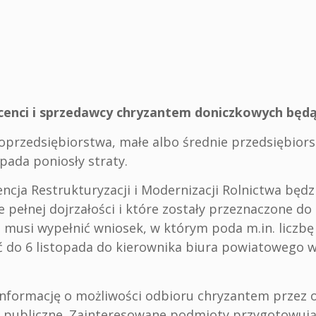
cenci i sprzedawcy chryzantem doniczkowych będ
rzedsiębiorstwa, małe albo średnie przedsiębiors
pada poniosły straty.
cja Restrukturyzacji i Modernizacji Rolnictwa będz
 pełnej dojrzałości i które zostały przeznaczone do
a musi wypełnić wniosek, w którym poda m.in. liczb
ć do 6 listopada do kierownika biura powiatowego w
 informację o możliwości odbioru chryzantem przez 
e publiczne. Zainteresowane podmioty przygotowują 