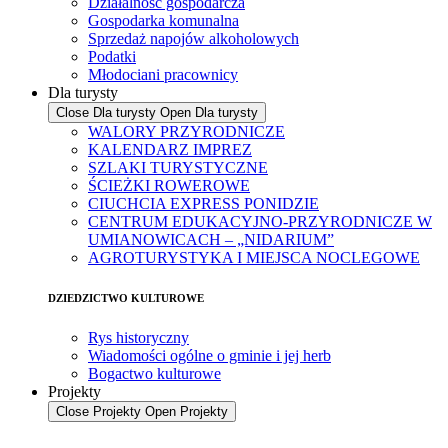
Działalność gospodarcza
Gospodarka komunalna
Sprzedaż napojów alkoholowych
Podatki
Młodociani pracownicy
Dla turysty
Close Dla turysty
Open Dla turysty
WALORY PRZYRODNICZE
KALENDARZ IMPREZ
SZLAKI TURYSTYCZNE
ŚCIEŻKI ROWEROWE
CIUCHCIA EXPRESS PONIDZIE
CENTRUM EDUKACYJNO-PRZYRODNICZE W
UMIANOWICACH – „NIDARIUM”
AGROTURYSTYKA I MIEJSCA NOCLEGOWE
DZIEDZICTWO KULTUROWE
Rys historyczny
Wiadomości ogólne o gminie i jej herb
Bogactwo kulturowe
Projekty
Close Projekty
Open Projekty