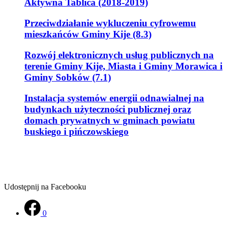
Aktywna Tablica (2018-2019)
Przeciwdziałanie wykluczeniu cyfrowemu
mieszkańców Gminy Kije (8.3)
Rozwój elektronicznych usług publicznych na
terenie Gminy Kije, Miasta i Gminy Morawica i
Gminy Sobków (7.1)
Instalacja systemów energii odnawialnej na
budynkach użyteczności publicznej oraz
domach prywatnych w gminach powiatu
buskiego i pińczowskiego
Udostępnij na Facebooku
0