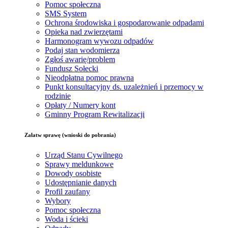
Pomoc społeczna
SMS System
Ochrona środowiska i gospodarowanie odpadami
Opieka nad zwierzętami
Harmonogram wywozu odpadów
Podaj stan wodomierza
Zgłoś awarię/problem
Fundusz Sołecki
Nieodpłatna pomoc prawna
Punkt konsultacyjny ds. uzależnień i przemocy w
rodzinie
Opłaty / Numery kont
Gminny Program Rewitalizacji
Załatw sprawę (wnioski do pobrania)
Urząd Stanu Cywilnego
Sprawy meldunkowe
Dowody osobiste
Udostępnianie danych
Profil zaufany
Wybory
Pomoc społeczna
Woda i ścieki