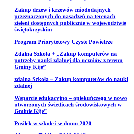
Zakup drzew i krzewów miododajnych
przeznaczonych do nasadzeń na terenach
zieleni dostępnych publicznie w województwie
świętokrzyskim
Program Priorytetowy Czyste Powietrze
Zdalna Szkoła + „Zakup komputerów na
potrzeby nauki zdalnej dla uczniów z terenu
Gminy Kije”
zdalna Szkoła – Zakup komputerów do nauki
zdalnej
Wsparcie edukacyjno – opiekuńczego w nowo
utworzonych świetlicach środowiskowych w
Gminie Kije”
Posiłek w szkole i w domu 2020