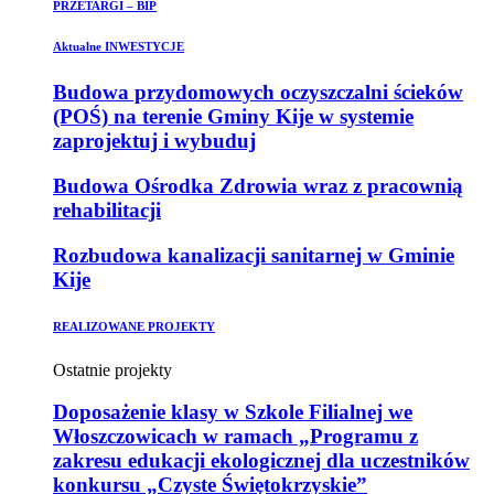
PRZETARGI – BIP
Aktualne INWESTYCJE
Budowa przydomowych oczyszczalni ścieków
(POŚ) na terenie Gminy Kije w systemie
zaprojektuj i wybuduj
Budowa Ośrodka Zdrowia wraz z pracownią
rehabilitacji
Rozbudowa kanalizacji sanitarnej w Gminie
Kije
REALIZOWANE PROJEKTY
Ostatnie projekty
Doposażenie klasy w Szkole Filialnej we
Włoszczowicach w ramach „Programu z
zakresu edukacji ekologicznej dla uczestników
konkursu „Czyste Świętokrzyskie”