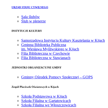
URZĄD STANU CYWILNEGO
Sala ślubów
Ślub w plenerze
INSTYTUCJE KULTURY
Samorządowa Instytucja Kultury Kasztelania w Kijach
Gminna Biblioteka Publiczna
im. Wiesława Myśliwskiego w Kijach
Filia Biblioteczna w Czechowie
Filia Biblioteczna w Stawianach
JEDNOSTKI ORGANIZACYJNE GMINY
Gminny Ośrodek Pomocy Społecznej – GOPS
Zespół Placówek Oświatowych w Kijach
Szkoła Podstawowa w Kijach
Szkoła Filialna w Gartatowicach
Szkoła Filialna we Włoszczowicach