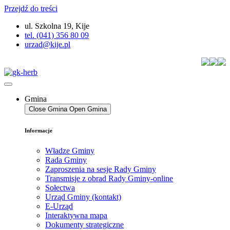
Przejdź do treści
ul. Szkolna 19, Kije
tel. (041) 356 80 09
urzad@kije.pl
Gmina
Close Gmina
Open Gmina
Informacje
Władze Gminy
Rada Gminy
Zaproszenia na sesje Rady Gminy
Transmisje z obrad Rady Gminy-online
Sołectwa
Urząd Gminy (kontakt)
E-Urząd
Interaktywna mapa
Dokumenty strategiczne