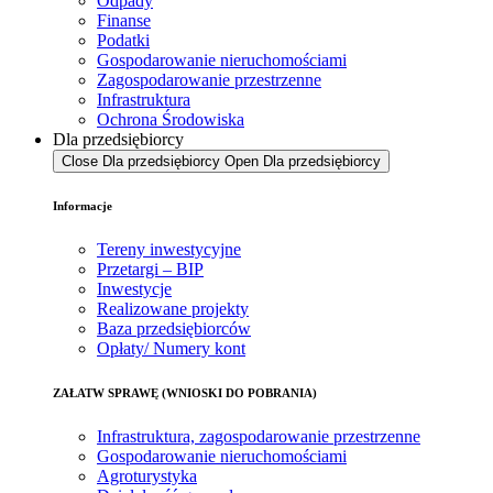
Odpady
Finanse
Podatki
Gospodarowanie nieruchomościami
Zagospodarowanie przestrzenne
Infrastruktura
Ochrona Środowiska
Dla przedsiębiorcy
Close Dla przedsiębiorcy
Open Dla przedsiębiorcy
Informacje
Tereny inwestycyjne
Przetargi – BIP
Inwestycje
Realizowane projekty
Baza przedsiębiorców
Opłaty/ Numery kont
ZAŁATW SPRAWĘ (WNIOSKI DO POBRANIA)
Infrastruktura, zagospodarowanie przestrzenne
Gospodarowanie nieruchomościami
Agroturystyka