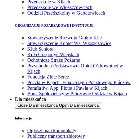
Przedszkole w Kijach
Przedszkole we Włoszczowicach
Oddział Przedszkolny w Gartatowicach
ORGANIZACJE POZARZĄDOWE I INSTYTUCJE
Stowarzyszenie Rozwoju Gminy Kije
Stowarzyszenie Kobiet Wsi Włoszczowice
Klub Seniora
Koła Gospodyń Wiejskich
Ochotnicze Straże Pożarne
Przychodnia Podstawowej Opieki Zdrowotnej w
Kijach
Fundacja Złote Serce
Poczta w Kijach- Filia Urzędu Pocztowego Pińczów
Parafia św. App. Piotra i Pawła w Kijach
Bank Spółdzielczy w Pińczowie Oddział w Kijach
Dla mieszkańca
Close Dla mieszkańca
Open Dla mieszkańca
Informacje
Ogłoszenia i komunikaty
Publiczny transport zbiorowy