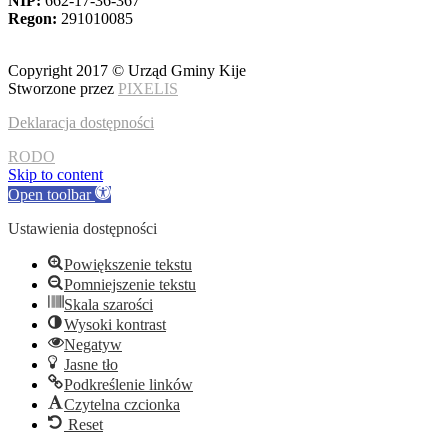
NIP:
662-17-36-367
Regon:
291010085
Copyright 2017 © Urząd Gminy Kije
Stworzone przez
PIXELIS
Deklaracja dostępności
RODO
Skip to content
Open toolbar
Ustawienia dostępności
Powiększenie tekstu
Pomniejszenie tekstu
Skala szarości
Wysoki kontrast
Negatyw
Jasne tło
Podkreślenie linków
Czytelna czcionka
Reset